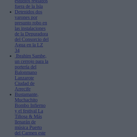
estudios reglados
fuera de la Isla
Detenidos dos
varones por
presunto robo en
las instalaciones
de la Depuradora
del Consorcio del
Agua en la LZ
34
Ibrahim Sambe,
un cerrojo para la
portería del
Balonmano
Lanzarote
Ciudad de
Arrecife
Bustamante,
Muchachito
Bombo Infierno
y el festival La
Tiñosa & Más
llenarán de
música Puerto
del Carmen este