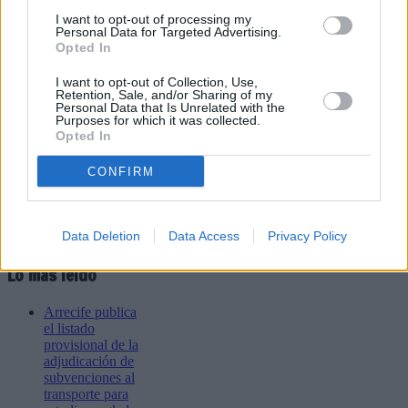
Refescar
I want to opt-out of processing my
Personal Data for Targeted Advertising.
Opted In
Enviar
JComments
I want to opt-out of Collection, Use,
PUBLICIDAD
Retention, Sale, and/or Sharing of my
Personal Data that Is Unrelated with the
Purposes for which it was collected.
Opted In
CONFIRM
Data Deletion
Data Access
Privacy Policy
Lo más leído
Arrecife publica
el listado
provisional de la
adjudicación de
subvenciones al
transporte para