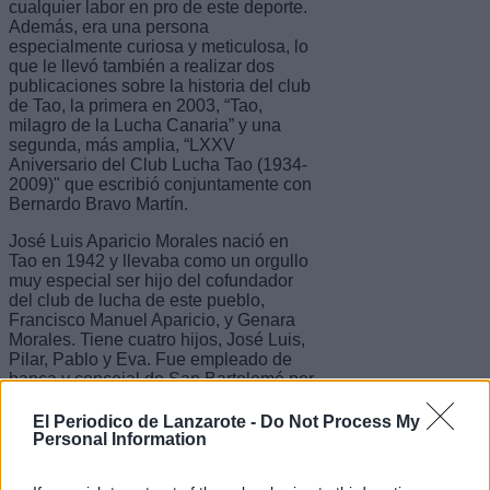
cualquier labor en pro de este deporte.
Además, era una persona
especialmente curiosa y meticulosa, lo
que le llevó también a realizar dos
publicaciones sobre la historia del club
de Tao, la primera en 2003, “Tao,
milagro de la Lucha Canaria” y una
segunda, más amplia, “LXXV
Aniversario del Club Lucha Tao (1934-
2009)" que escribió conjuntamente con
Bernardo Bravo Martín.
José Luis Aparicio Morales nació en
Tao en 1942 y llevaba como un orgullo
muy especial ser hijo del cofundador
del club de lucha de este pueblo,
Francisco Manuel Aparicio, y Genara
Morales. Tiene cuatro hijos, José Luis,
Pilar, Pablo y Eva. Fue empleado de
banca y concejal de San Bartolomé por
el PSOE en los años 90 del siglo
pasado. En octubre de 2016, la lucha
El Periodico de Lanzarote -
Do Not Process My
canaria le rindió un emotivo homenaje
Personal Information
en Tao, donde se explicitó el enorme
cariño y agradecimiento que se granjeó