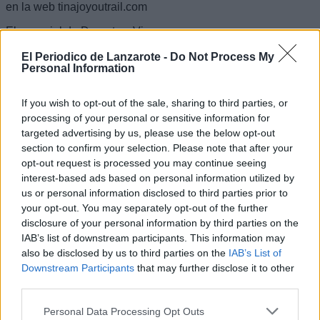
en la web tinajoyoutrail.com
El concejal de Deportes, Vianney
Rodríguez, considera que “la Tinajo
YouTrail sigue creciendo sin límites, el
El Periodico de Lanzarote -
Do Not Process My
Personal Information
próximo 2 de septiembre Tinajo será el
epicentro de las carreras de montaña,
no solo para Canarias, también para el
If you wish to opt-out of the sale, sharing to third parties, or
resto del país, pues cada vez son más
processing of your personal or sensitive information for
los atletas que vienen hasta Lanzarote
targeted advertising by us, please use the below opt-out
para disfrutar de Tinajo YouTrail”.
section to confirm your selection. Please note that after your
Por su parte, el alcalde de Tinajo,
opt-out request is processed you may continue seeing
Jesús Machín, muestra su “alegría al
interest-based ads based on personal information utilized by
comprobar como esta prueba deportiva
us or personal information disclosed to third parties prior to
sigue creciendo y creciendo y, al
your opt-out. You may separately opt-out of the further
mismo tiempo, como el nombre de
Tinajo cada temporada viaja más lejos
disclosure of your personal information by third parties on the
gracias a la oferta deportiva del
IAB’s list of downstream participants. This information may
municipio”, concluye el alcalde.
also be disclosed by us to third parties on the
IAB’s List of
Downstream Participants
that may further disclose it to other
Escribir un comentario
third parties.
Nombre
Personal Data Processing Opt Outs
(requerido)