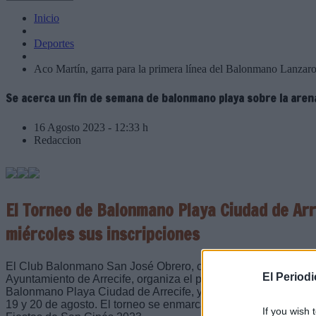
Inicio
Deportes
Aco Martín, garra para la primera línea del Balonmano Lanzaro
Se acerca un fin de semana de balonmano playa sobre la aren
16 Agosto 2023 - 12:33 h
Redaccion
El Torneo de Balonmano Playa Ciudad de Arr
miércoles sus inscripciones
El Club Balonmano San José Obrero, con el apoyo de la Conc
El Period
Ayuntamiento de Arrecife, organiza el próximo fin de semana 
Balonmano Playa Ciudad de Arrecife, y que se desarrollará en
19 y 20 de agosto. El torneo se enmarca dentro del programa 
If you wish 