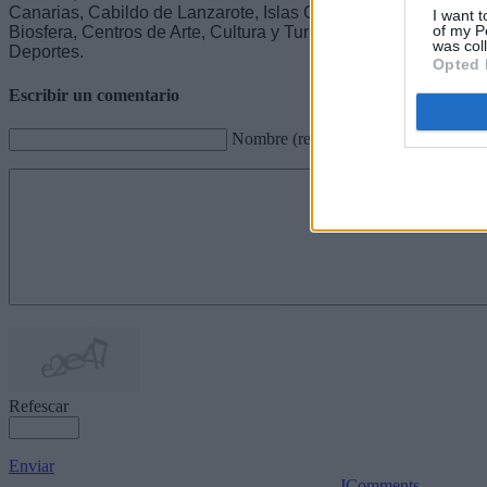
Canarias, Cabildo de Lanzarote, Islas Canarias Latitud de Vi
I want t
of my P
Biosfera, Centros de Arte, Cultura y Turismo de Lanzarote (CA
was col
Deportes.
Opted 
Escribir un comentario
Nombre (requerido)
Refescar
Enviar
JComments