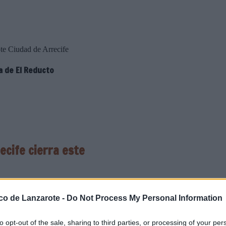
te Ciudad de Arrecife
a de El Reducto
ecife cierra este
ejalía de Deportes del
ico de Lanzarote -
Do Not Process My Personal Information
una nueva edición del Torneo de
 la playa de El Reducto los días
de actividades deportivas de las
to opt-out of the sale, sharing to third parties, or processing of your per