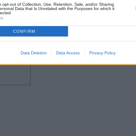
da, Lanzarote Reserva de la
o opt-out of Collection, Use, Retention, Sale, and/or Sharing
ersonal Data that Is Unrelated with the Purposes for which it
CT) y Servicio Insular de
lected.
In
CONFIRM
Data Deletion
Data Access
Privacy Policy