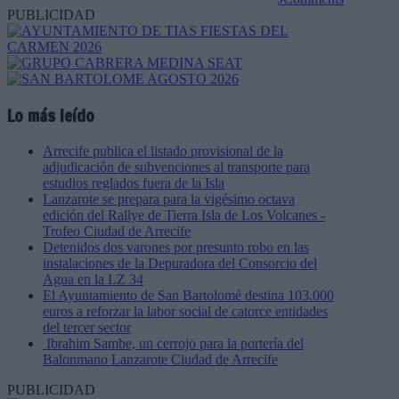
PUBLICIDAD
Lo más leído
Arrecife publica el listado provisional de la
adjudicación de subvenciones al transporte para
estudios reglados fuera de la Isla
Lanzarote se prepara para la vigésimo octava
edición del Rallye de Tierra Isla de Los Volcanes -
Trofeo Ciudad de Arrecife
Detenidos dos varones por presunto robo en las
instalaciones de la Depuradora del Consorcio del
Agua en la LZ 34
El Ayuntamiento de San Bartolomé destina 103.000
euros a reforzar la labor social de catorce entidades
del tercer sector
Ibrahim Sambe, un cerrojo para la portería del
Balonmano Lanzarote Ciudad de Arrecife
PUBLICIDAD