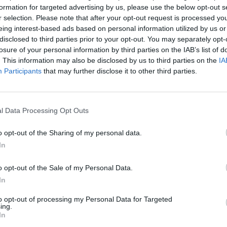
formation for targeted advertising by us, please use the below opt-out s
r selection. Please note that after your opt-out request is processed y
El Reducto se convertirá en el
neo volverá a contar con las
eing interest-based ads based on personal information utilized by us or
nto en la modalidad masculina como
disclosed to third parties prior to your opt-out. You may separately opt-
losure of your personal information by third parties on the IAB’s list of
. This information may also be disclosed by us to third parties on the
IA
Participants
that may further disclose it to other third parties.
 Torneo de Balonmano Playa Ciudad
n en la tarde de este miércoles a
 inscripciones al correo
r el nombre del equipo, la
l Data Processing Opt Outs
 con un máximo de 10 componentes.
o opt-out of the Sharing of my personal data.
In
nmano playa, en las que se
 y 20 de agosto. Los encuentros
o opt-out of the Sale of my Personal Data.
ra jornada hasta bien entrada la
ración de las finales en las
In
to opt-out of processing my Personal Data for Targeted
rganizado por el CB San José
ing.
s del Ayuntamiento de Arrecife.
In
ia de Balonmano, Gobierno de