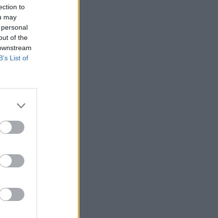
ection to
ou may
 personal
out of the
 downstream
B’s List of