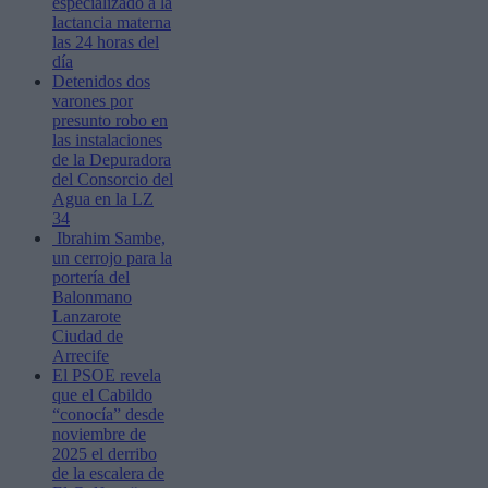
especializado a la
lactancia materna
las 24 horas del
día
Detenidos dos
varones por
presunto robo en
las instalaciones
de la Depuradora
del Consorcio del
Agua en la LZ
34
Ibrahim Sambe,
un cerrojo para la
portería del
Balonmano
Lanzarote
Ciudad de
Arrecife
El PSOE revela
que el Cabildo
“conocía” desde
noviembre de
2025 el derribo
de la escalera de