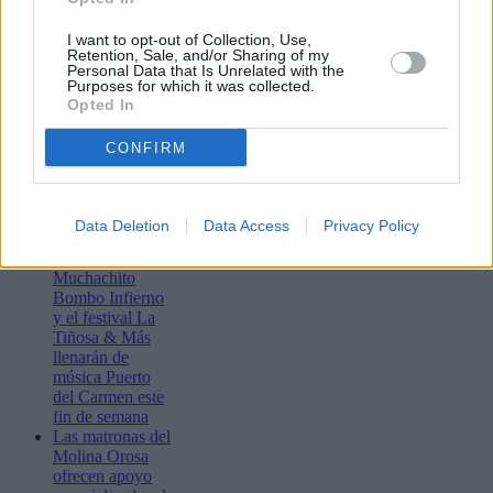
I want to opt-out of Collection, Use,
Retention, Sale, and/or Sharing of my
Personal Data that Is Unrelated with the
Purposes for which it was collected.
Opted In
CONFIRM
Lo más leído
Data Deletion
Data Access
Privacy Policy
Bustamante,
Muchachito
Bombo Infierno
y el festival La
Tiñosa & Más
llenarán de
música Puerto
del Carmen este
fin de semana
Las matronas del
Molina Orosa
ofrecen apoyo