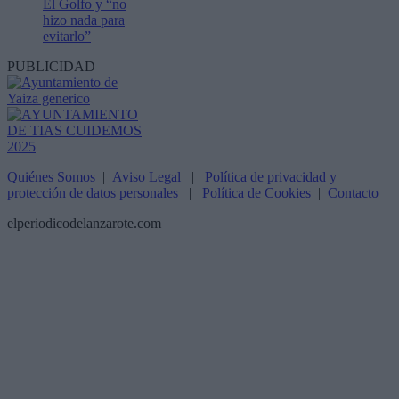
El Golfo y “no
hizo nada para
evitarlo”
PUBLICIDAD
Quiénes Somos
|
Aviso Legal
|
Política de privacidad y
protección de datos personales
|
Política de Cookies
|
Contacto
elperiodicodelanzarote.com