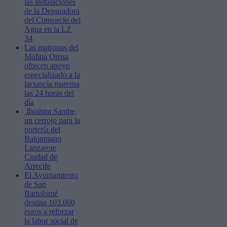
las instalaciones
de la Depuradora
del Consorcio del
Agua en la LZ
34
Las matronas del
Molina Orosa
ofrecen apoyo
especializado a la
lactancia materna
las 24 horas del
día
Ibrahim Sambe,
un cerrojo para la
portería del
Balonmano
Lanzarote
Ciudad de
Arrecife
El Ayuntamiento
de San
Bartolomé
destina 103.000
euros a reforzar
la labor social de