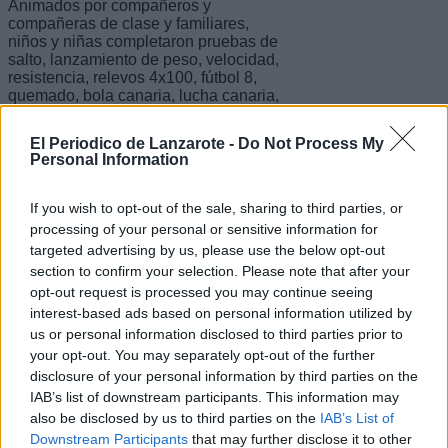
Animados por compañeros y
compañeras de clase y familiares,
niños y niñas completaron pruebas de
salto, lanzamiento de peso, velocidad,
resistencia, relevos 4x100, fútbol 8,
quemado, bola canaria, lucha canaria,
balonmano y baloncesto 3x3. El
concejal de Deportes de Yaiza, Ángel
El Periodico de Lanzarote -
Do Not Process My
Lago, valora "la unión de los escolares
Personal Information
y profesores que es capaz de propiciar
el deporte y las ganas de chicos y
chicas de poner en lo más alto el
If you wish to opt-out of the sale, sharing to third parties, or
nombre de su colegio. Al final todos los
processing of your personal or sensitive information for
grupos aceptaron con deportividad el
targeted advertising by us, please use the below opt-out
resultado de las pruebas y aplaudieron
section to confirm your selection. Please note that after your
la victoria del rival, esa es la gran
opt-out request is processed you may continue seeing
estampa que nos deja las Olimpiadas
Escolares".
interest-based ads based on personal information utilized by
us or personal information disclosed to third parties prior to
El Ayuntamiento de Yaiza agradece la
your opt-out. You may separately opt-out of the further
colaboración de los equipos directivos
disclosure of your personal information by third parties on the
y el profesorado de los colegios, así
IAB’s list of downstream participants. This information may
como el apoyo de clubes deportivos
del municipio que estuvieron siempre
also be disclosed by us to third parties on the
IAB’s List of
atentos al desarrollo de las
Downstream Participants
that may further disclose it to other