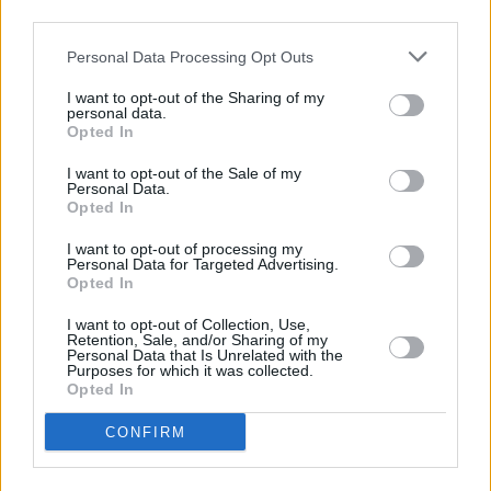
competiciones.
third parties.
Escribir un comentario
Personal Data Processing Opt Outs
Nombre
I want to opt-out of the Sharing of my
personal data.
(requerido)
Opted In
I want to opt-out of the Sale of my
Personal Data.
Opted In
I want to opt-out of processing my
Personal Data for Targeted Advertising.
Opted In
I want to opt-out of Collection, Use,
Retention, Sale, and/or Sharing of my
Personal Data that Is Unrelated with the
Purposes for which it was collected.
Refescar
Opted In
CONFIRM
Enviar
JComments
PUBLICIDAD