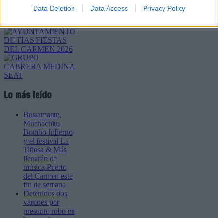
Data Deletion
Data Access
Privacy Policy
Lo más leído
Bustamante,
Muchachito
Bombo Infierno
y el festival La
Tiñosa & Más
llenarán de
música Puerto
del Carmen este
fin de semana
Detenidos dos
varones por
presunto robo en