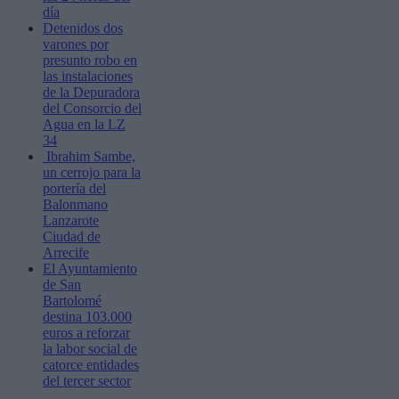
día
Detenidos dos
varones por
presunto robo en
las instalaciones
de la Depuradora
del Consorcio del
Agua en la LZ
34
Ibrahim Sambe,
un cerrojo para la
portería del
Balonmano
Lanzarote
Ciudad de
Arrecife
El Ayuntamiento
de San
Bartolomé
destina 103.000
euros a reforzar
la labor social de
catorce entidades
del tercer sector