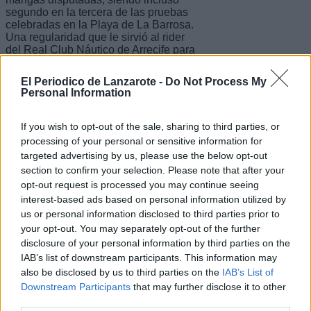
segundo en la tercera de las pruebas
celebradas en la Playa de La Barrosa.
Una regularidad que le sirvió al rider
del Real Club Náutico de Arrecife para
ocupar el cuarto puesto de la
clasificación general, y proclamarse
El Periodico de Lanzarote -
Do Not Process My
campeón de España de Freestyle
Personal Information
Júnior.
If you wish to opt-out of the sale, sharing to third parties, or
processing of your personal or sensitive information for
El presidente del Real Club Náutico de
targeted advertising by us, please use the below opt-out
Arrecife, Julio Romero, y la Junta
section to confirm your selection. Please note that after your
Directiva desea felicitar a Manuel
opt-out request is processed you may continue seeing
Morillo Fiestas por el éxito alcanzado
en la Spain Wingfoil League –
interest-based ads based on personal information utilized by
Campeonato de España, conquistando
us or personal information disclosed to third parties prior to
el título nacional de la modalidad
your opt-out. You may separately opt-out of the further
Freestyle Júnior, y demostrando su
disclosure of your personal information by third parties on the
buen hacer ante los riders más
IAB’s list of downstream participants. This information may
destacados de nuestro país.
also be disclosed by us to third parties on the
IAB’s List of
Downstream Participants
that may further disclose it to other
third parties.