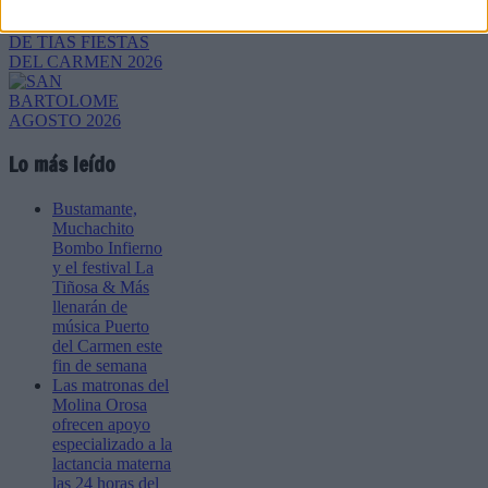
Lo más leído
Bustamante,
Muchachito
Bombo Infierno
y el festival La
Tiñosa & Más
llenarán de
música Puerto
del Carmen este
fin de semana
Las matronas del
Molina Orosa
ofrecen apoyo
especializado a la
lactancia materna
las 24 horas del