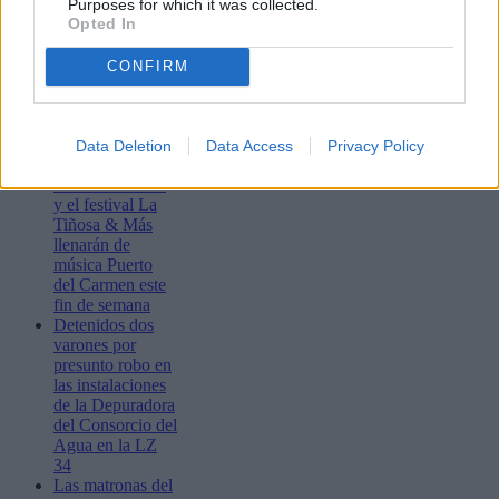
Purposes for which it was collected.
Opted In
CONFIRM
Lo más leído
Bustamante,
Data Deletion
Data Access
Privacy Policy
Muchachito
Bombo Infierno
y el festival La
Tiñosa & Más
llenarán de
música Puerto
del Carmen este
fin de semana
Detenidos dos
varones por
presunto robo en
las instalaciones
de la Depuradora
del Consorcio del
Agua en la LZ
34
Las matronas del