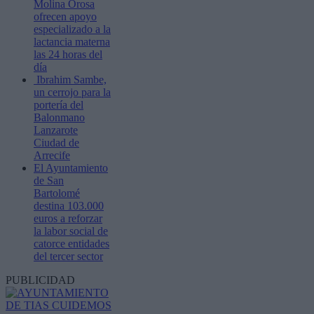
Molina Orosa
ofrecen apoyo
especializado a la
lactancia materna
las 24 horas del
día
Ibrahim Sambe,
un cerrojo para la
portería del
Balonmano
Lanzarote
Ciudad de
Arrecife
El Ayuntamiento
de San
Bartolomé
destina 103.000
euros a reforzar
la labor social de
catorce entidades
del tercer sector
PUBLICIDAD