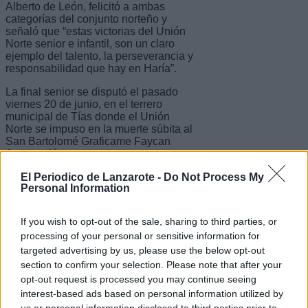
Alberto de León, felicitó a ambas
categorías del conjunto norteño y
señaló que “estas victorias del Unión
Norte senior e infantil, son un claro
ejemplo del talento, la perseverancia y
responsabilidad que hay en Haría”.
La final senior se disputó el pasado
viernes 20 de junio, en el terrero
municipal de Tías donde el Unión
Norte se impuso en la muerte súbita al
San Bartolomé Graficame Faycan
Automoción.
El Periodico de Lanzarote -
Do Not Process My
De igual forma, la final infantil,
Personal Information
celebrada el pasado sábado 21 de
junio, en el terrero municipal Feluco
Paz Gil de San Bartolomé, coronó al
If you wish to opt-out of the sale, sharing to third parties, or
Unión Norte como campeón con un
processing of your personal or sensitive information for
resultado de 19-15.
targeted advertising by us, please use the below opt-out
section to confirm your selection. Please note that after your
Escribir un comentario
opt-out request is processed you may continue seeing
interest-based ads based on personal information utilized by
Nombre
(requerido)
us or personal information disclosed to third parties prior to