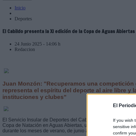
Inicio
Deportes
El Cabildo presenta la XI edición de la Copa de Aguas Abiertas
24 Junio 2025 - 14:06 h
Redaccion
Juan Monzón: "Recuperamos una competición 
representa el espíritu del deporte al aire libre y
instituciones y clubes"
El Period
El Servicio Insular de Deportes del Cabildo de Lanzarote ha p
If you wish 
Copa de Natación en Aguas Abiertas, una cita deportiva que re
sensitive in
durante los meses de verano, de junio a octubre de 2025.
confirm you