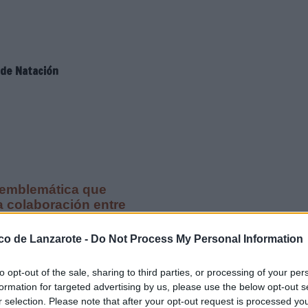
 de Natación
emblemática que
 la colaboración entre
ico de Lanzarote -
Do Not Process My Personal Information
resentado la XI edición de la
to opt-out of the sale, sharing to third parties, or processing of your per
gresa y que recorrerá la isla
formation for targeted advertising by us, please use the below opt-out s
r selection. Please note that after your opt-out request is processed y