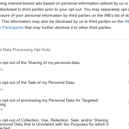
eing interest-based ads based on personal information utilized by us or
iginal con el objetivo de fomentar
disclosed to third parties prior to your opt-out. You may separately opt-
ticipación de deportistas de todas
de clubes deportivos.
losure of your personal information by third parties on the IAB’s list of
. This information may also be disclosed by us to third parties on the
IA
cipios de la isla: El Reducto
Participants
that may further disclose it to other third parties.
a (San Bartolomé), Playa del
nzón, destacó que esta Copa
l Data Processing Opt Outs
dores y nadadoras de la isla,
y la implicación directa de los
rtes hemos querido dar un paso
o opt-out of the Sharing of my personal data.
on las entidades deportivas, para
In
ciudadanía", añadió.
 organizadores por sumarse con
o opt-out of the Sale of my Personal Data.
n calendario bien estructurado y
In
la natación canaria en aguas
to opt-out of processing my Personal Data for Targeted
ing.
del Cabildo de Lanzarote con el
In
de la isla como un destino
o opt-out of Collection, Use, Retention, Sale, and/or Sharing
ersonal Data that Is Unrelated with the Purposes for which it
lected.