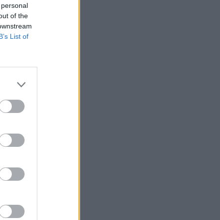
 personal
out of the
 downstream
B’s List of