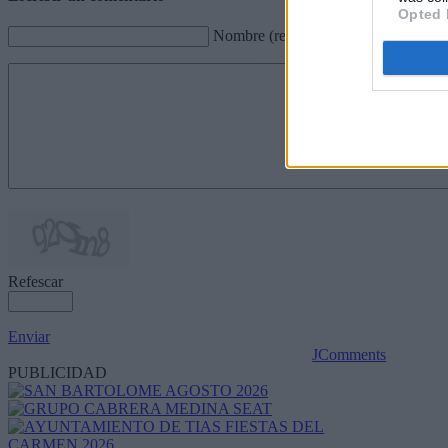
Opted 
Nombre (requerido)
Refescar
Enviar
JComments
PUBLICIDAD