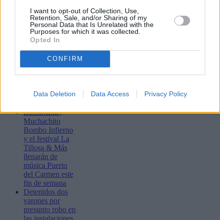
I want to opt-out of Collection, Use,
Retention, Sale, and/or Sharing of my
Personal Data that Is Unrelated with the
Purposes for which it was collected.
Opted In
CONFIRM
Lo más leído
Data Deletion
Data Access
Privacy Policy
Bustamante,
Muchachito
Bombo Infierno
y el festival La
Tiñosa & Más
llenarán de
música Puerto
del Carmen este
fin de semana
Detenidos dos
varones por
presunto robo en
las instalaciones