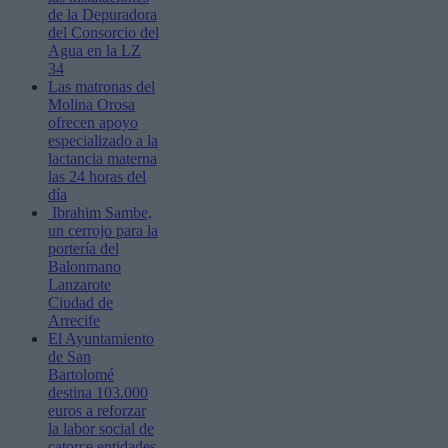
de la Depuradora
del Consorcio del
Agua en la LZ
34
Las matronas del
Molina Orosa
ofrecen apoyo
especializado a la
lactancia materna
las 24 horas del
día
Ibrahim Sambe,
un cerrojo para la
portería del
Balonmano
Lanzarote
Ciudad de
Arrecife
El Ayuntamiento
de San
Bartolomé
destina 103.000
euros a reforzar
la labor social de
catorce entidades