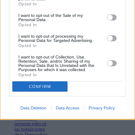
Opted In
I want to opt-out of the Sale of my
Personal Data.
Opted In
I want to opt-out of processing my
Personal Data for Targeted Advertising.
Opted In
Lo más leído
I want to opt-out of Collection, Use,
Retention, Sale, and/or Sharing of my
Bustamante,
Personal Data that Is Unrelated with the
Muchachito
Purposes for which it was collected.
Bombo Infierno
Opted In
y el festival La
Tiñosa & Más
CONFIRM
llenarán de
música Puerto
del Carmen este
fin de semana
Data Deletion
Data Access
Privacy Policy
Detenidos dos
varones por
presunto robo en
las instalaciones
de la Depuradora