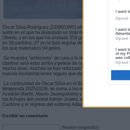
I want t
Opted 
Óscar Silva Rodríguez (22/06/1995) afronta su quinta tempora
I want 
lustro en el que ha disputado un total de 123 partidos oficial
Advertis
Obrero, y en los que ha anotado 359 goles. En la pasada campa
Opted 
en 28 partidos; 27 en la fase regular de la División de Honor P
los que materializó 64 goles.
I want t
of my P
was col
Se muestra "ambicioso" de cara a la nueva temporada en la P
Opted 
objetivo será estar arriba y pelear de nuevo por el ascenso”. S
mucho nivel, muchos se han reforzado” y apunta que “nosotro
nuevas incorporaciones seguro que daremos todo por volver a 
La continuidad de Óscar Silva en el Balonmano Lanzarote Ciu
temporada 2025/2026, se suma a las renovaciones de Javi Arag
Acodián Martín, Mauro Jaureguiberry y Javi Santana. Además, 
los fichajes del central Adrián Juárez, el guardameta Saúl Rod
Cardone y el regreso del extremo Aday González.
Escribir un comentario
Nombre (requerido)