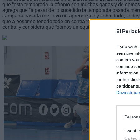
que “esta temporada la afronto con muchas ganas y de demos
agrega que “a pesar de lo sucedido la temporada pasada mere
campaña pasada me llevo un aprendizaje y sobre todo, le do
que a pesar de tenerlo todo en contra todos tratamos de dar nu
central y considera que “somos un equipo dentro y fuera de la 
El Period
If you wish 
sensitive in
confirm you
continue se
information 
further disc
participants
Downstream 
Persona
I want t
Opted 