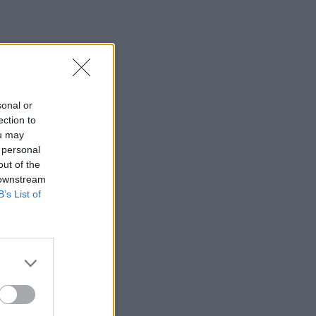
sonal or
ection to
ou may
 personal
out of the
 downstream
B’s List of