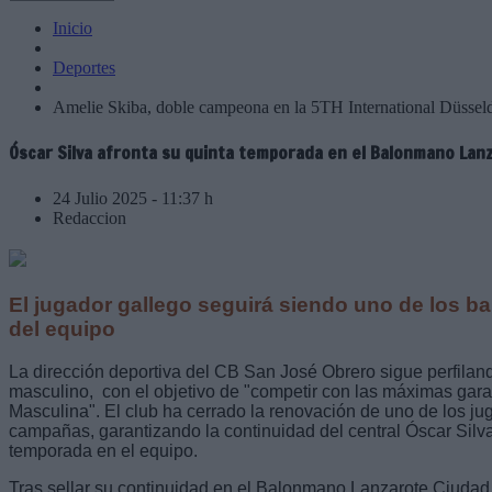
Inicio
Deportes
Amelie Skiba, doble campeona en la 5TH International Düssel
Óscar Silva afronta su quinta temporada en el Balonmano Lan
24 Julio 2025 - 11:37 h
Redaccion
El jugador gallego seguirá siendo uno de los bal
del equipo
La dirección deportiva del CB San José Obrero sigue perfiland
masculino, con el objetivo de "competir con las máximas gara
Masculina". El club ha cerrado la renovación de uno de los ju
campañas, garantizando la continuidad del central Óscar Silva
temporada en el equipo.
Tras sellar su continuidad en el Balonmano Lanzarote Ciudad d