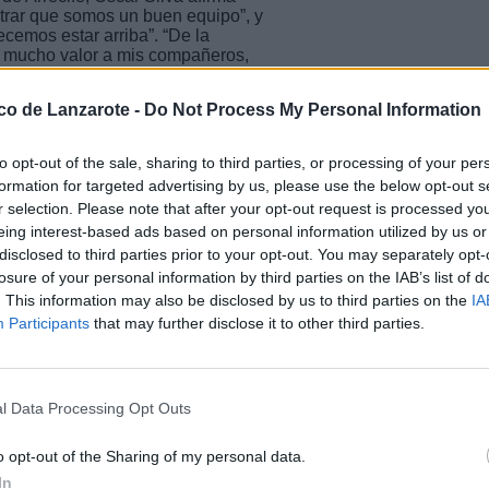
trar que somos un buen equipo”, y
cemos estar arriba”. “De la
y mucho valor a mis compañeros,
estro máximo nivel”, explica el
pista”.
ico de Lanzarote -
Do Not Process My Personal Information
to opt-out of the sale, sharing to third parties, or processing of your per
formation for targeted advertising by us, please use the below opt-out s
r selection. Please note that after your opt-out request is processed y
eing interest-based ads based on personal information utilized by us or
disclosed to third parties prior to your opt-out. You may separately opt-
losure of your personal information by third parties on the IAB’s list of
. This information may also be disclosed by us to third parties on the
IA
Participants
that may further disclose it to other third parties.
l Data Processing Opt Outs
o opt-out of the Sharing of my personal data.
In