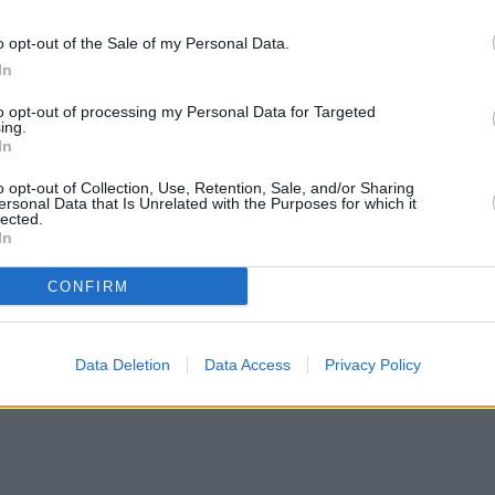
o opt-out of the Sale of my Personal Data.
In
da consecutiva en el equipo. Un
to opt-out of processing my Personal Data for Targeted
es con la camiseta del CB San José
ing.
ña, el central gallego participó
In
lata y 1 en la Copa del Rey, y en
o opt-out of Collection, Use, Retention, Sale, and/or Sharing
ersonal Data that Is Unrelated with the Purposes for which it
lected.
rimera Nacional y afirma que “el
In
ilva espera un año con “rivales de
s tenemos ya una base y con las
pelear por el ascenso”.
CONFIRM
dad de Arrecife de cara a la
ón, Ángel Iglesias, Abián Martín,
la dirección deportiva ha cerrado
Data Deletion
Data Access
Privacy Policy
ríguez, el pivote Santiago