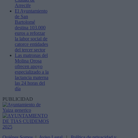
Arrecife
El Ayuntamiento
de San
Bartolomé
destina 103.000
euros a reforzar
la labor social de
catorce entidades
del tercer sector
Las matronas del
Molina Orosa
ofrecen apoyo
especializado a la
lactancia materna
las 24 horas del
día
PUBLICIDAD
Quiénes Somos
|
Aviso Legal
|
Política de privacidad y