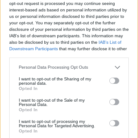
Ficha Técnica
opt-out request is processed you may continue seeing
interest-based ads based on personal information utilized by
Balonmano Lanzarote Ciudad de
us or personal information disclosed to third parties prior to
Arrecife (31): Saúl Rodríguez, Acoidán
your opt-out. You may separately opt-out of the further
Martín (4), Javi Aragón (6), Adrián
Juárez (4), Santiago Cardone (2), Aday
disclosure of your personal information by third parties on the
González (1) y Pedro Noda (1) -equipo
IAB’s list of downstream participants. This information may
inicial- Yamal Nasri, Abián Martín (1),
also be disclosed by us to third parties on the
IAB’s List of
Mauro Jaureguiberry (2), Óscar Silva
Downstream Participants
that may further disclose it to other
(2), Diego Ruiz (3), Ángel Iglesias (3) y
third parties.
Airán Trujillo (2). Entrenador: David
Betancort
Personal Data Processing Opt Outs
“Sermarther” Ciudad de Tacoronte (23):
José Manuel Urrutia, Joel Armas (4),
I want to opt-out of the Sharing of my
personal data.
Seka Gallart (5), Markel Moreno (5),
Opted In
Adrián Yumar (2), Miguel Ángel
Hernández (2), Carlos Díaz (2) -equipo
I want to opt-out of the Sale of my
inicial- Pablo Pérez, Marcos Sevillano
Personal Data.
(1), Owen Fraind, Rubén Cubiles,
Opted In
Mario Boro, Javier García (1) y José
Manuel Concepción (1). Entrenador:
I want to opt-out of processing my
David García
Personal Data for Targeted Advertising.
Opted In
Parciales cada 5 minutos: 1-2, 5-4, 8-7,