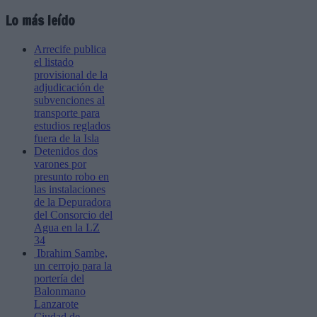
Lo más leído
Arrecife publica
el listado
provisional de la
adjudicación de
subvenciones al
transporte para
estudios reglados
fuera de la Isla
Detenidos dos
varones por
presunto robo en
las instalaciones
de la Depuradora
del Consorcio del
Agua en la LZ
34
Ibrahim Sambe,
un cerrojo para la
portería del
Balonmano
Lanzarote
Ciudad de