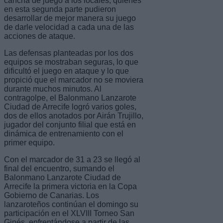
cancha de juego a los locales, quienes
en esta segunda parte pudieron
desarrollar de mejor manera su juego
de darle velocidad a cada una de las
acciones de ataque.
Las defensas planteadas por los dos
equipos se mostraban seguras, lo que
dificultó el juego en ataque y lo que
propició que el marcador no se moviera
durante muchos minutos. Al
contragolpe, el Balonmano Lanzarote
Ciudad de Arrecife logró varios goles,
dos de ellos anotados por Airán Trujillo,
jugador del conjunto filial que está en
dinámica de entrenamiento con el
primer equipo.
Con el marcador de 31 a 23 se llegó al
final del encuentro, sumando el
Balonmano Lanzarote Ciudad de
Arrecife la primera victoria en la Copa
Gobierno de Canarias. Los
lanzaroteños continúan el domingo su
participación en el XLVIII Torneo San
Ginés, enfrentándose a partir de las