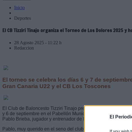
Inicio
Deportes
El CB Tizziri Tinajo organiza el Torneo de Los Dolores 2025 y 
28 Agosto 2025 - 11:22 h
Redaccion
El torneo se celebra los días 6 y 7 de septiembr
Gran Canaria U22 y el CB Los Toscones
El Club de Baloncesto Tizziri Tinajo presenta el Torneo de Los
y 6 de septiembre en el Pabellón Municipal de Tinajo, que s
El Period
Pablo Brieba, jugador y entrenador de la entidad recientemente
Pablo, muy querido en el seno del club, formaba parte del gru
If you wish 