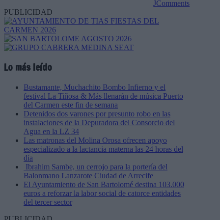
JComments
PUBLICIDAD
Lo más leído
Bustamante, Muchachito Bombo Infierno y el
festival La Tiñosa & Más llenarán de música Puerto
del Carmen este fin de semana
Detenidos dos varones por presunto robo en las
instalaciones de la Depuradora del Consorcio del
Agua en la LZ 34
Las matronas del Molina Orosa ofrecen apoyo
especializado a la lactancia materna las 24 horas del
día
Ibrahim Sambe, un cerrojo para la portería del
Balonmano Lanzarote Ciudad de Arrecife
El Ayuntamiento de San Bartolomé destina 103.000
euros a reforzar la labor social de catorce entidades
del tercer sector
PUBLICIDAD