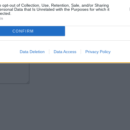
r un sentido homenaje a la figura
o opt-out of Collection, Use, Retention, Sale, and/or Sharing
l torneo se proyecta así no solo
ersonal Data that Is Unrelated with the Purposes for which it
cuerdo y reconocimiento a una
lected.
In
CONFIRM
Data Deletion
Data Access
Privacy Policy