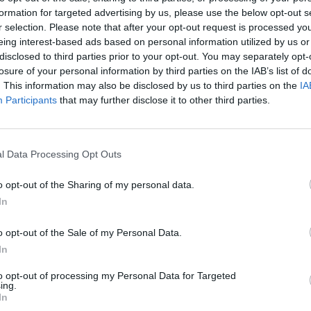
 significado especial. Su
formation for targeted advertising by us, please use the below opt-out s
 que llegó a valorar la suspensión
r selection. Please note that after your opt-out request is processed y
transformarla en un tributo a su
eing interest-based ads based on personal information utilized by us or
disclosed to third parties prior to your opt-out. You may separately opt-
 de Lanzarote, a través de su
losure of your personal information by third parties on the IAB’s list of
Concejalía de Deportes, la
. This information may also be disclosed by us to third parties on the
IA
o de Los Dolores 2025 está
Participants
that may further disclose it to other third parties.
nz Airecomprimido.
ipación del conjunto anfitrión, que
l CB Gran Canaria, representante
erteneciente a la Liga Tercera
l Data Processing Opt Outs
o opt-out of the Sharing of my personal data.
In
5 de septiembre, a las 20:00
ábado 6, a las 11:00 horas, los
o opt-out of the Sale of my Personal Data.
Y a las 17:00 horas, grancanarios
In
se procederá a la entrega de
 el que se espera contar con la
to opt-out of processing my Personal Data for Targeted
ing.
In
ierta en una de sus citas más