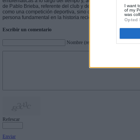
emblemáticas a lo largo del tiempo y, además, sirva para rendi
I want t
de Pablo Brieba, referente del club y del baloncesto insular. E
of my P
como una competición deportiva, sino como un espacio de re
was col
persona fundamental en la historia reciente de la entidad.
Opted 
Escribir un comentario
Nombre (requerido)
Refescar
Enviar