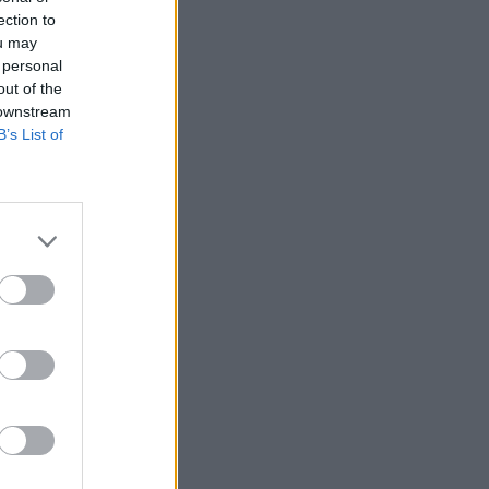
ection to
ou may
 personal
out of the
 downstream
B’s List of