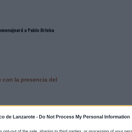
homenajeará a Pablo Brieba
e con la presencia del
 Dolores, previsto para los días 5
ervirá como homenaje póstumo a
ico de Lanzarote -
Do Not Process My Personal Information
 fallecido.
po de trabajo encargado de la
to opt-out of the sale, sharing to third parties, or processing of your per