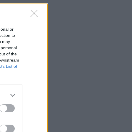
sonal or
ection to
ou may
 personal
out of the
 downstream
B’s List of