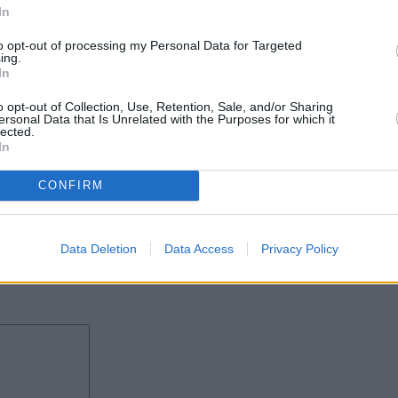
In
to opt-out of processing my Personal Data for Targeted
ortistas, con representantes de
ing.
rectivos y equipos técnicos,
In
onde todos los jugadores y
 final del torneo, que se ofreció
o opt-out of Collection, Use, Retention, Sale, and/or Sharing
ersonal Data that Is Unrelated with the Purposes for which it
lected.
In
uyó el pasado viernes con esta
iva Lanzarote que ha estrenado un
ogramación de eventos deportivos
CONFIRM
on un gran éxito de participación
ales, culturales, folclóricos o
Data Deletion
Data Access
Privacy Policy