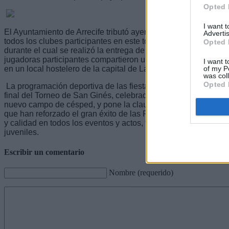
Opted 
I want 
El Ayuntamiento de Arrecife tributó ayer un agasajo a 400 dep
Advertis
todos los clubes participantes en este torneo, organización, di
Opted 
durante el cual se realizó la entrega de trofeos. Un agasajo d
jugadoras participantes compartieron una cena de amistad como
I want t
of my P
en un local hostelero de la capital de Lanzarote.
was col
Opted 
La programación deportiva de las fiestas de San Ginés concl
final del Torneo de San Ginés, celebrado en la Ciudad Deport
nuevo campo de césped, y pone la clausura a una potente pr
que han reforzado el gran éxito de las Fiestas de San Ginés, c
y calidad en todos los eventos y actos, tantos deportivos, music
juveniles.
Escribir un comentario
Nombre (requerido)