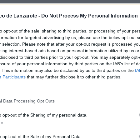
era de la isla en estos días, ha
 felicitado a los clubes Xerez
ico de Lanzarote -
Do Not Process My Personal Information
ife "B" en fútbol masculino, y a
a Honda y CD Tinajo por su
to opt-out of the sale, sharing to third parties, or processing of your per
Ginés. El primer edil, que en su
formation for targeted advertising by us, please use the below opt-out s
cordado que en Lanzarote existe
ación de este torneo iba a estar
r selection. Please note that after your opt-out request is processed y
stas patronales de Arrecife.
eing interest-based ads based on personal information utilized by us or
disclosed to third parties prior to your opt-out. You may separately opt-
losure of your personal information by third parties on the IAB’s list of
. This information may also be disclosed by us to third parties on the
IA
e ha estado presente en todos los
titud por la gran colaboración
Participants
that may further disclose it to other third parties.
compromiso, junto a todo el
és esté presente en las próximas
l Data Processing Opt Outs
 jugadores y jugadoras presentes
el apoyo y colaboración para este
o opt-out of the Sharing of my personal data.
icipantes, a la Federación
a, a la UD Lanzarote, al Comité
In
nsular de Deportes, Juan Monzón, a
e, y a su consejero delegado
o opt-out of the Sale of my Personal Data.