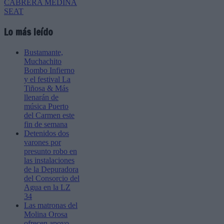
Lo más leído
Bustamante,
Muchachito
Bombo Infierno
y el festival La
Tiñosa & Más
llenarán de
música Puerto
del Carmen este
fin de semana
Detenidos dos
varones por
presunto robo en
las instalaciones
de la Depuradora
del Consorcio del
Agua en la LZ
34
Las matronas del
Molina Orosa
ofrecen apoyo