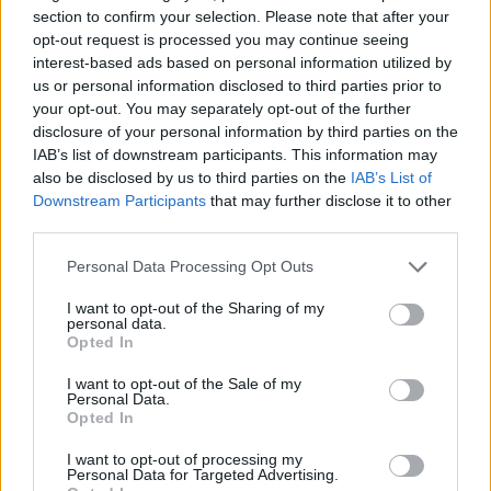
dorsales se realizará de 09:00 a 13:00
section to confirm your selection. Please note that after your
horas y de 16:00 a 19:00 horas.
opt-out request is processed you may continue seeing
interest-based ads based on personal information utilized by
us or personal information disclosed to third parties prior to
El sábado la competición se inicia a
your opt-out. You may separately opt-out of the further
partir de las 15:00 horas con la prueba
disclosure of your personal information by third parties on the
de 2.000 metros para las categorías
IAB’s list of downstream participants. This information may
infantil, junior y máster, y dar paso a
continuación a las pruebas de
also be disclosed by us to third parties on the
IAB’s List of
prebenjamines, benjamines y alevines,
Downstream Participants
that may further disclose it to other
la prueba de relevos mixta 4x200
third parties.
metros, y la prueba “Los Campeones”,
en la que tomarán parte los
Personal Data Processing Opt Outs
componentes de la Asociación
Creciendo Yaiza. A la finalización se
I want to opt-out of the Sharing of my
procederá a la entrega de medallas y
personal data.
habrá un pequeño refrigerio para los
Opted In
participantes.
I want to opt-out of the Sale of my
Escribir un comentario
Personal Data.
Opted In
Nombre
I want to opt-out of processing my
(requerido)
Personal Data for Targeted Advertising.