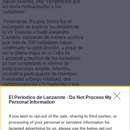
Aguas Abiertas, una “competición que
sin duda motiva mucho a los
nadadores”.
Finalmente, Ricardo Senra fue el
encargado de explicar los detalles de
la VII Travesía a Nado Alejandro
Candela, valorando de manera positiva
que más de 200 nadadores hayan
confirmado su participación, a pesar de
ser la última etapa de la Copa de
Lanzarote y muchos de los nadadores
ya han completado el mínimo de
participaciones exigido. Además,
recordó la participación de Herminio
Fernández y Diego Vázquez, dos
componentes del CN Nadamás y que
este pasado verano se proclamaron
campeones de España.
El Periodico de Lanzarote -
Do Not Process My
Personal Information
La VII Travesía a Nado Alejandro
Candela se pone en marcha en la
jornada del viernes con la recogida de
If you wish to opt-out of the sale, sharing to third parties, or
dorsales en el Centro Deportivo Santa
processing of your personal or sensitive information for
Rosa, en Costa Teguise. La retirada de
targeted advertising by us, please use the below opt-out