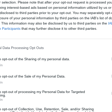
r selection. Please note that after your opt-out request is processed y
 categoría, con uno de los
eing interest-based ads based on personal information utilized by us or
tulos, aunque su primera vuelta ha
disclosed to third parties prior to your opt-out. You may separately opt-
sexta posición, con un balance de
losure of your personal information by third parties on the IAB’s list of
tilo de juego muy consolidado y en
cia ofensiva es Isabelle dos
. This information may also be disclosed by us to third parties on the
IA
extremos más determinantes de la
Participants
that may further disclose it to other third parties.
entro con la necesidad de sumar
 mejorar su situación en la
l Data Processing Opt Outs
lida por mutuo acuerdo de Lorena
 incluso con sesiones de
las mejores condiciones posibles a
o opt-out of the Sharing of my personal data.
In
ntar con Agustina López, que
a plantilla se encuentra
o opt-out of the Sale of my Personal Data.
arie Louis, con 67 goles, continúa
In
to opt-out of processing my Personal Data for Targeted
ro Cruz y Enrique Javier Romero
ing.
del Zonzamas en este 2026 ante
In
.
o opt-out of Collection, Use, Retention, Sale, and/or Sharing