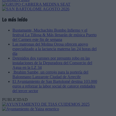
Lo más leído
Bustamante, Muchachito Bombo Infierno y el
festival La Tiñosa & Más llenarán de música Puerto
del Carmen este fin de semana
Las matronas del Molina Orosa ofrecen apoyo
especializado a la lactancia materna las 24 horas del
día
Detenidos dos varones por presunto robo en las
instalaciones de la Depuradora del Consorcio del
Agua en la LZ 34
Ibrahim Sambe, un cerrojo para la portería del
Balonmano Lanzarote Ciudad de Arrecife
El Ayuntamiento de San Bartolomé destina 103.000
euros a reforzar la labor social de catorce entidades
del tercer sector
PUBLICIDAD