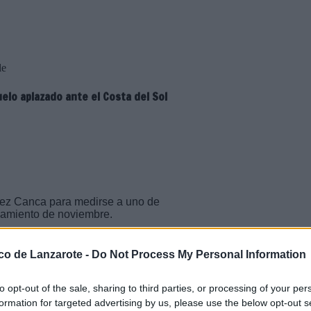
le
elo aplazado ante el Costa del Sol
érez Canca para medirse a uno de
azamiento de noviembre.
al este miércoles 7 de enero, a
tido aplazado de la jornada 9 de la
ico de Lanzarote -
Do Not Process My Personal Information
l Pabellón José Luis Pérez Canca.
pero el retraso de varias horas
elebración, sin que pudiera
to opt-out of the sale, sharing to third parties, or processing of your per
formation for targeted advertising by us, please use the below opt-out s