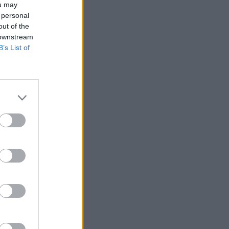
ou may
 personal
out of the
 downstream
B’s List of