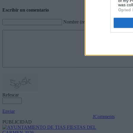
of my P
was col
Opted 
Escribir un comentario
Nombre (requerido)
Refescar
Enviar
JComments
PUBLICIDAD