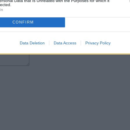
ersonal Data that Is Unrelated with the Purposes for which it
lected.
In
CONFIRM
Data Deletion
Data Access
Privacy Policy