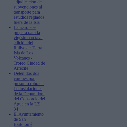
adjudicación de
subvenciones al
transporte para
estudios reglados
fuera de la Isla
Lanzarote se
prepara para la
vigésimo octava
edición del
Rallye de Tierra
Isla de Los
Volcanes -
Trofeo Ciudad de
Arrecife
Detenidos dos
varones por
presunto robo en
las instalaciones
de la Depuradora
del Consorcio del
Agua en la LZ
34
El Ayuntamiento
de San
Bartolomé