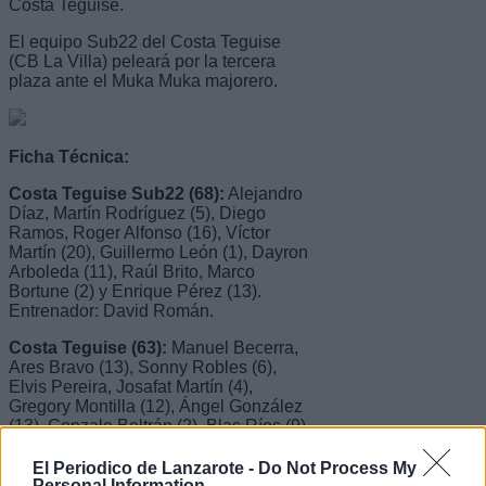
Costa Teguise.
El equipo Sub22 del Costa Teguise
(CB La Villa) peleará por la tercera
plaza ante el Muka Muka majorero.
Ficha Técnica:
Costa Teguise Sub22 (68):
Alejandro
Díaz, Martín Rodríguez (5), Diego
Ramos, Roger Alfonso (16), Víctor
Martín (20), Guillermo León (1), Dayron
Arboleda (11), Raúl Brito, Marco
Bortune (2) y Enrique Pérez (13).
Entrenador: David Román.
Costa Teguise (63):
Manuel Becerra,
Ares Bravo (13), Sonny Robles (6),
Elvis Pereira, Josafat Martín (4),
Gregory Montilla (12), Ángel González
(13), Gonzalo Beltrán (2), Blas Ríos (9)
y Jonathan Seijo (4). Entrenador: Óliver
Cámara.
El Periodico de Lanzarote -
Do Not Process My
Personal Information