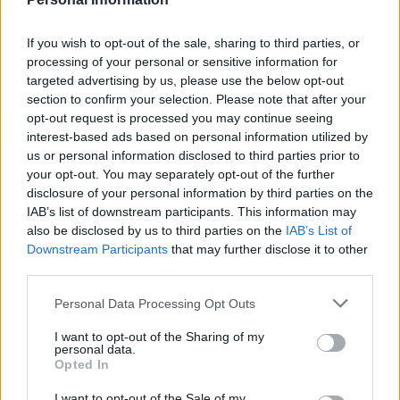
Parciales: 19-11/21-20/9-22/14-15
If you wish to opt-out of the sale, sharing to third parties, or
processing of your personal or sensitive information for
Incidencias: Partido correspondiente al
targeted advertising by us, please use the below opt-out
segundo choque de semifinales de la
section to confirm your selection. Please note that after your
Liga Interinsular LIIC disputado en el
opt-out request is processed you may continue seeing
Pabellón del IES Blas cabrera.
interest-based ads based on personal information utilized by
us or personal information disclosed to third parties prior to
your opt-out. You may separately opt-out of the further
Escribir un comentario
disclosure of your personal information by third parties on the
IAB’s list of downstream participants. This information may
Nombre
also be disclosed by us to third parties on the
IAB’s List of
(requerido)
Downstream Participants
that may further disclose it to other
third parties.
Personal Data Processing Opt Outs
I want to opt-out of the Sharing of my
personal data.
Opted In
I want to opt-out of the Sale of my