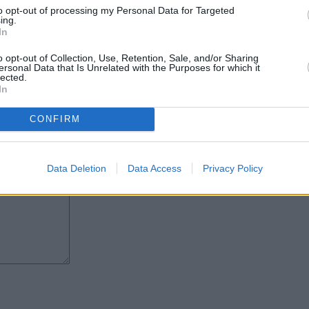
ar partidos de alta exigencia y
to opt-out of processing my Personal Data for Targeted
a vivencia que, sin duda, marcará
ing.
In
e de las familias, aficionados,
o opt-out of Collection, Use, Retention, Sale, and/or Sharing
ental para que el club continúe
ersonal Data that Is Unrelated with the Purposes for which it
lected.
cimiento del baloncesto femenino
In
 ambición, ilusión y la firme
c Tías y del deporte lanzaroteño.
CONFIRM
Data Deletion
Data Access
Privacy Policy