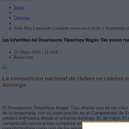
Inicio
Deportes
Aloe Plus Lanzarote Conejero vence en el derbi a Hortofrutico
Las infantiles del Desatascos Timanfaya Magec Tías ponen r
29 Mayo 2026 - 11:34 h
Redaccion
La competición nacional de clubes se celebra 
domingo
El Desatascos Timanfaya Magec Tías afronta una de las cita
de la temporada, con su participación en el Campeonato de E
celebra en[Huelva desde el próximo domingo 31 de mayo. El co
competición nacional tras completar una destacada campaña e
consolidándose como uno de los equipos referentes del pan