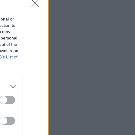
sonal or
ection to
ou may
 personal
out of the
 downstream
B’s List of