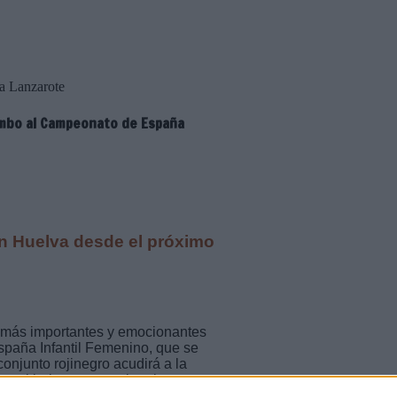
la Lanzarote
umbo al Campeonato de España
en Huelva desde el próximo
s más importantes y emocionantes
spaña Infantil Femenino, que se
njunto rojinegro acudirá a la
n el baloncesto regional,
orama autonómico.