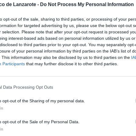
ico de Lanzarote -
Do Not Process My Personal Information
sábado con la ilusión de competir
lo de representar tanto a
to opt-out of the sale, sharing to third parties, or processing of your per
tición de máximo nivel.
formation for targeted advertising by us, please use the below opt-out s
mada por Carlota Armas, Maya Gal,
r selection. Please note that after your opt-out request is processed y
iela Pérez, Chloe Curbelo, Estela
eing interest-based ads based on personal information utilized by us or
i, bajo la dirección técnica de
disclosed to third parties prior to your opt-out. You may separately opt-
losure of your personal information by third parties on the IAB’s list of
. This information may also be disclosed by us to third parties on the
IA
del campeonato, donde se
go 31 a las 12:30 horas frente al
Participants
that may further disclose it to other third parties.
roteño se medirá al Global Datum
pos el martes 2 a las 12:30 horas
l Data Processing Opt Outs
ortante reconocimiento al trabajo
as que ha destacado por su
o opt-out of the Sharing of my personal data.
l cuerpo técnico valora
po en los momentos decisivos del
In
an experimentado tanto a nivel
o opt-out of the Sale of my Personal Data.
 en este campeonato nacional
In
 jóvenes deportistas, que tendrán