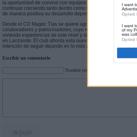
la oportunidad de convivir con equipos de toda España, disput
I want 
continuar creciendo tanto dentro como fuera de la cancha. Un
Advertis
de manera positiva su desarrollo deportivo y personal.
Opted 
Desde el CD Magec Tías se quiere agradecer el apoyo constant
I want t
colaboradores y patrocinadores, cuyo respaldo resulta fundam
of my P
was col
viviendo experiencias de este nivel y siga fomentando el cre
Opted 
en Lanzarote. El club afronta esta nueva aventura nacional con
intención de seguir dejando en lo más alto el nombre del Mage
Escribir un comentario
Nombre (requerido)