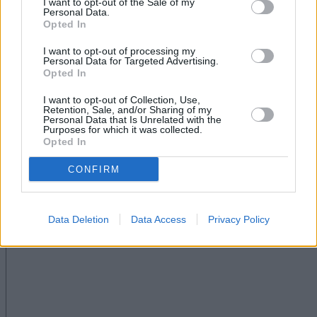
I want to opt-out of the Sale of my
Guerreras Iberdrola, disputado en el
Personal Data.
Pabellón Municipal de San Bartolomé
Opted In
con unos 650 aficionados.
I want to opt-out of processing my
Personal Data for Targeted Advertising.
Opted In
I want to opt-out of Collection, Use,
Retention, Sale, and/or Sharing of my
Personal Data that Is Unrelated with the
Purposes for which it was collected.
Opted In
CONFIRM
Escribir un comentario
Nombre
(requerido)
Data Deletion
Data Access
Privacy Policy