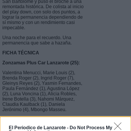
San Bartolomé y puso el broche a una
remontada histórica. De colista al inicio
del play down, con solo dos puntos, a
lograr la permanencia dependiendo de
sí mismo y con un rendimiento casi
impecable.
Una noche para el recuerdo. Una
permanencia que sabe a hazaña.
FICHA TÉCNICA
Zonzamas Plus Car Lanzarote (25):
Valentina Menucci, Marie Louis (2),
Brenda Roger (2), Ingrid Roger (7),
Gleinys Reyes (2), Yasmin Fernandes,
Paula Fernández (1), Agustina López
(2), Luna Voncina (1), Alicia Robles,
Irene Botella (3), Nahomi Márquez,
Claudia Kaulback (1), Daniela
Jerónimo (4), Mbongo Masseu.
Entrenador:
Juan José Rivera Ortega.
El Periodico de Lanzarote -
Do Not Process My
C.BM. Morvedre (22):