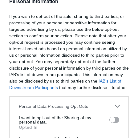
Personal Information
Fernanda Pinhate (4), Martina Catalá
(1), Khadija Lafsahi, Remei Gallart (1),
If you wish to opt-out of the sale, sharing to third parties, or
Lilly Torok (4), Rebeca López (1),
processing of your personal or sensitive information for
Candelaria Cuadrado, Paola Santos,
targeted advertising by us, please use the below opt-out
María Pérez (1), Sara Palanques (2),
section to confirm your selection. Please note that after your
Andrea Claramonte (1), Delfina Ojea,
Lucía Gámez (3), Lucía Julve (1),
opt-out request is processed you may continue seeing
Suhana Bayonas (3).
interest-based ads based on personal information utilized by
us or personal information disclosed to third parties prior to
Entrenadora:
Cristina Cabeza
your opt-out. You may separately opt-out of the further
Gutiérrez.
disclosure of your personal information by third parties on the
Árbitros:
José Alberto Romero Cruz y
IAB’s list of downstream participants. This information may
Enrique Javier Romero Cruz.
also be disclosed by us to third parties on the
IAB’s List of
Downstream Participants
that may further disclose it to other
Excluyeron por el Zonzamas Plus Car
third parties.
Lanzarote a Irene Botella, Daniela
Jerónimo, Gleinys Reyes y Marie
Personal Data Processing Opt Outs
Louis; y por el C.BM. Morvedre a Lilly
Torok (2) Fernanda Pinhate y María
Pérez.
I want to opt-out of the Sharing of my
personal data.
Opted In
Incidencias:
Partido correspondiente a
la jornada 6 del play down de la Liga