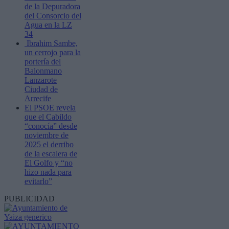
de la Depuradora
del Consorcio del
Agua en la LZ
34
Ibrahim Sambe,
un cerrojo para la
portería del
Balonmano
Lanzarote
Ciudad de
Arrecife
El PSOE revela
que el Cabildo
“conocía” desde
noviembre de
2025 el derribo
de la escalera de
El Golfo y “no
hizo nada para
evitarlo”
PUBLICIDAD