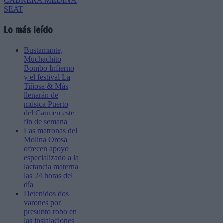
Lo más leído
Bustamante,
Muchachito
Bombo Infierno
y el festival La
Tiñosa & Más
llenarán de
música Puerto
del Carmen este
fin de semana
Las matronas del
Molina Orosa
ofrecen apoyo
especializado a la
lactancia materna
las 24 horas del
día
Detenidos dos
varones por
presunto robo en
las instalaciones