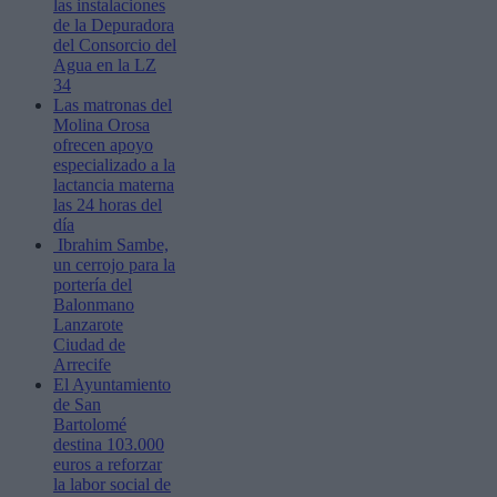
las instalaciones
de la Depuradora
del Consorcio del
Agua en la LZ
34
Las matronas del
Molina Orosa
ofrecen apoyo
especializado a la
lactancia materna
las 24 horas del
día
Ibrahim Sambe,
un cerrojo para la
portería del
Balonmano
Lanzarote
Ciudad de
Arrecife
El Ayuntamiento
de San
Bartolomé
destina 103.000
euros a reforzar
la labor social de