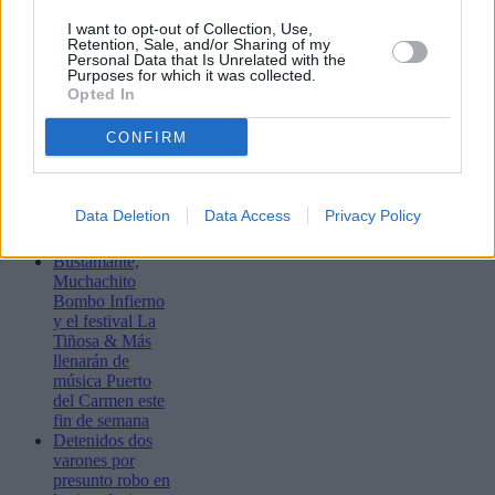
I want to opt-out of Collection, Use,
Retention, Sale, and/or Sharing of my
Personal Data that Is Unrelated with the
Purposes for which it was collected.
Opted In
CONFIRM
Lo más leído
Data Deletion
Data Access
Privacy Policy
Bustamante,
Muchachito
Bombo Infierno
y el festival La
Tiñosa & Más
llenarán de
música Puerto
del Carmen este
fin de semana
Detenidos dos
varones por
presunto robo en