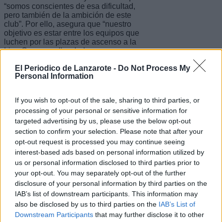
“somos conscientes de esa dificultad,
pero también de la ambición de este
club”. Por ello, asegura que “nuestro
objetivo es estar entre los equipos que
luchen por las plazas de ascenso a la
Liga Guerreras Iberdrola y
trabajaremos cada día para convertir
El Periodico de Lanzarote -
Do Not Process My
esa meta en una realidad”.
Personal Information
La renovación de Carlos Britos en el
CICAR Lanzarote Ciudad de Arrecife
If you wish to opt-out of the sale, sharing to third parties, or
se suma a la continuidad en el equipo
processing of your personal or sensitive information for
de la extremo Melania Cabrera y la
targeted advertising by us, please use the below opt-out
incorporación de las laterales Ana
Luisa Da Silva y Nathália Baliana. La
section to confirm your selection. Please note that after your
dirección deportiva continúa trabajando
opt-out request is processed you may continue seeing
en la confección de la plantilla y
interest-based ads based on personal information utilized by
afrontar con las máximas garantías la
us or personal information disclosed to third parties prior to
temporada 2026/2027.
your opt-out. You may separately opt-out of the further
disclosure of your personal information by third parties on the
Escribir un comentario
IAB’s list of downstream participants. This information may
also be disclosed by us to third parties on the
IAB’s List of
Nombre
Downstream Participants
that may further disclose it to other
(requerido)