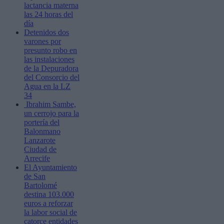
lactancia materna
las 24 horas del
día
Detenidos dos
varones por
presunto robo en
las instalaciones
de la Depuradora
del Consorcio del
Agua en la LZ
34
Ibrahim Sambe,
un cerrojo para la
portería del
Balonmano
Lanzarote
Ciudad de
Arrecife
El Ayuntamiento
de San
Bartolomé
destina 103.000
euros a reforzar
la labor social de
catorce entidades