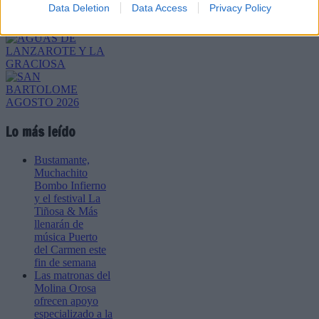
Data Deletion
Data Access
Privacy Policy
Lo más leído
Bustamante,
Muchachito
Bombo Infierno
y el festival La
Tiñosa & Más
llenarán de
música Puerto
del Carmen este
fin de semana
Las matronas del
Molina Orosa
ofrecen apoyo
especializado a la