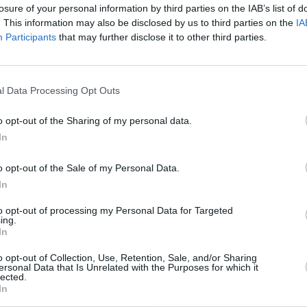
losure of your personal information by third parties on the IAB’s list of
elas y servicios de transporte
. This information may also be disclosed by us to third parties on the
IA
e julio se celebrará en el estadio
Participants
that may further disclose it to other third parties.
ios en metálico por un valor total
rma al municipio como escenario de
nto futbolístico de Lanzarote”. “Es
l Data Processing Opt Outs
la calle”, añade.
o opt-out of the Sharing of my personal data.
el Consistorio “trabajamos para
iones adecuadas y opciones de
In
recife y de los alrededores”. “Este
s y adultos”, apunta.
o opt-out of the Sale of my Personal Data.
icio de transporte de ida y vuelta
In
o por Tahiche, Guatiza, Arrieta y
obtener toda la información en la
to opt-out of processing my Personal Data for Targeted
ing.
In
o opt-out of Collection, Use, Retention, Sale, and/or Sharing
ersonal Data that Is Unrelated with the Purposes for which it
lected.
In