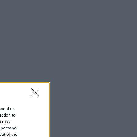
sonal or
ection to
ou may
 personal
out of the