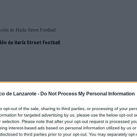
ción de Haría Street Football
ción de Haría Street Football
julio y reunirá a jugadores
ico de Lanzarote -
Do Not Process My Personal Information
un formato de fútbol 7
to opt-out of the sale, sharing to third parties, or processing of your per
formation for targeted advertising by us, please use the below opt-out s
r selection. Please note that after your opt-out request is processed y
un evento de balompié urbano que
eing interest-based ads based on personal information utilized by us or
de distintas edades y niveles para
disclosed to third parties prior to your opt-out. You may separately opt-