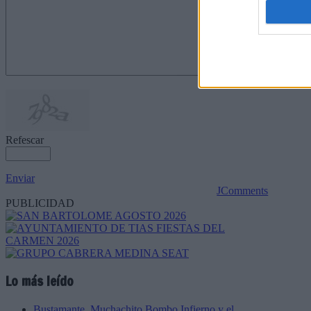
Refescar
Enviar
JComments
PUBLICIDAD
Lo más leído
Bustamante, Muchachito Bombo Infierno y el