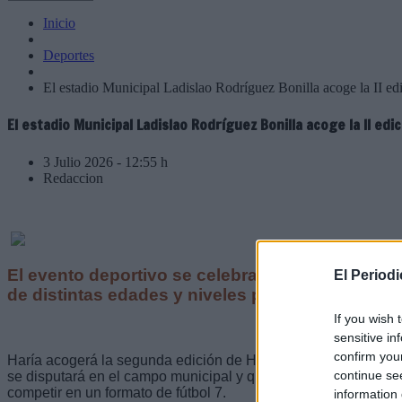
Inicio
Deportes
El estadio Municipal Ladislao Rodríguez Bonilla acoge la II edi
El estadio Municipal Ladislao Rodríguez Bonilla acoge la II edi
3 Julio 2026 - 12:55 h
Redaccion
El evento deportivo se celebrará del 13 al 17 de 
El Period
de distintas edades y niveles para competir en 
If you wish 
sensitive in
confirm you
Haría acogerá la segunda edición de Haría Street Football, 
continue se
se disputará en el campo municipal y que reunirá a jugadores 
competir en un formato de fútbol 7.
information 