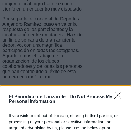
conjunto local logró hacerse con el
triunfo en un encuentro muy disputado.
Por su parte, el concejal de Deportes,
Alejandro Ramírez, puso en valor la
respuesta de los participantes y la
colaboración entre entidades. "Ha sido
un fin de semana de gran ambiente
deportivo, con una magnífica
participación en todas las categorías.
Agradecemos el trabajo de la
organización, de los clubes
colaboradores y de todas las personas
que han contribuido al éxito de esta
primera edición", afirmó.
La competición concluyó con la
entrega de trofeos y reconocimientos a
El Periodico de Lanzarote -
Do Not Process My
los equipos participantes y entidades
Personal Information
colaboradoras, cerrando un fin de
semana de gran ambiente deportivo en
el marco de las Fiestas de Costa
If you wish to opt-out of the sale, sharing to third parties, or
Teguise 2026.
processing of your personal or sensitive information for
targeted advertising by us, please use the below opt-out
Además, los organizadores avanzaron