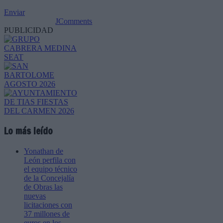
Enviar
JComments
PUBLICIDAD
Lo más leído
Yonathan de
León perfila con
el equipo técnico
de la Concejalía
de Obras las
nuevas
licitaciones con
37 millones de
euros en los