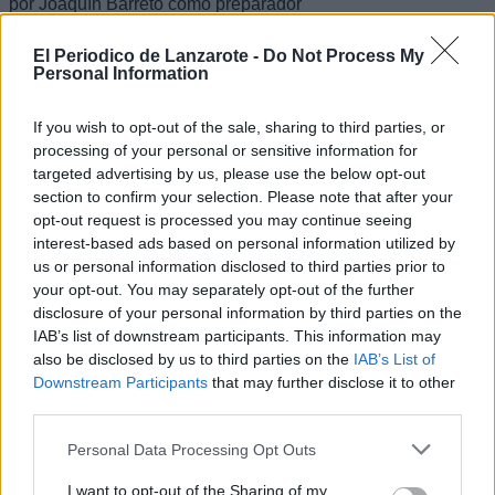
por Joaquín Barreto como preparador
físico y readaptador, Eduardo Borges
como entrenador de porteras, Samuel
El Periodico de Lanzarote -
Do Not Process My
Naranjo como médico del equipo y
Personal Information
Miguel Carús como fisioterapeuta.
La hoja de ruta para la nueva
If you wish to opt-out of the sale, sharing to third parties, or
temporada ya está definida. La plantilla
processing of your personal or sensitive information for
iniciará los entrenamientos el próximo
targeted advertising by us, please use the below opt-out
27 de julio para comenzar la
section to confirm your selection. Please note that after your
preparación de un curso que tendrá
sus primeras pruebas el fin de semana
opt-out request is processed you may continue seeing
del 14, 15 y 16 de agosto, fechas en las
interest-based ads based on personal information utilized by
que el conjunto batatero disputará sus
us or personal information disclosed to third parties prior to
primeros encuentros de pretemporada.
your opt-out. You may separately opt-out of the further
La competición oficial arrancará el 9 de
disclosure of your personal information by third parties on the
septiembre con la visita al Elda
IAB’s list of downstream participants. This information may
Prestigio, primer compromiso liguero
de una nueva campaña en la Liga
also be disclosed by us to third parties on the
IAB’s List of
Guerreras Iberdrola.
Downstream Participants
that may further disclose it to other
third parties.
Con la plantilla ya cerrada, el
Zonzamas Plus Car Lanzarote centra
Personal Data Processing Opt Outs
ahora sus esfuerzos en la preparación
de la pretemporada con el objetivo de
I want to opt-out of the Sharing of my