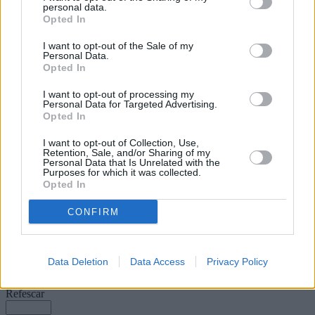
llegar en las mejores condiciones al
personal data.
inicio de una nueva edición de la Liga
Opted In
Guerreras Iberdrola, donde el club
buscará seguir consolidándose entre la
I want to opt-out of the Sale of my
élite del balonmano femenino español.
Personal Data.
Opted In
Escribir un comentario
I want to opt-out of processing my
Personal Data for Targeted Advertising.
Nombre
Opted In
(requerido)
I want to opt-out of Collection, Use,
Retention, Sale, and/or Sharing of my
Personal Data that Is Unrelated with the
Purposes for which it was collected.
Opted In
CONFIRM
Data Deletion
Data Access
Privacy Policy
Refescar