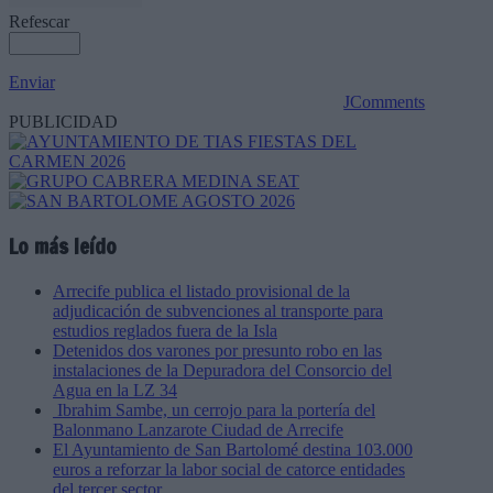
Refescar
Enviar
JComments
PUBLICIDAD
Lo más leído
Arrecife publica el listado provisional de la
adjudicación de subvenciones al transporte para
estudios reglados fuera de la Isla
Detenidos dos varones por presunto robo en las
instalaciones de la Depuradora del Consorcio del
Agua en la LZ 34
Ibrahim Sambe, un cerrojo para la portería del
Balonmano Lanzarote Ciudad de Arrecife
El Ayuntamiento de San Bartolomé destina 103.000
euros a reforzar la labor social de catorce entidades
del tercer sector