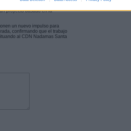
osa. La entidad continúa
 gracias al trabajo constante de
 un proyecto basado en la
ponen un nuevo impulso para
rada, confirmando que el trabajo
y situando al CDN Nadamas Santa