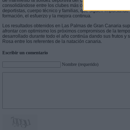
de manifiesto la solidez deportiva del CDN Nadamas Santa R
consolidándose entre los clubes más competitivos de Canarias
deportistas, cuerpo técnico y familias, que siguen impulsando
formación, el esfuerzo y la mejora continua.
Los resultados obtenidos en Las Palmas de Gran Canaria su
afrontar con optimismo los próximos compromisos de la tempo
desarrollado durante todo el año continúa dando sus frutos 
Rosa entre los referentes de la natación canaria.
Escribir un comentario
Nombre (requerido)