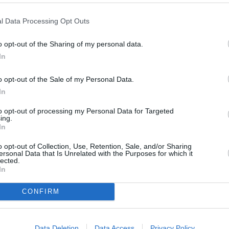
confirmando su excelente
ias de la natación canaria. Su
l Data Processing Opt Outs
 segunda mejor valoración entre
o opt-out of the Sharing of my personal data.
esto de integrantes de la
In
 de fondo, finalizando cuarto en
500 metros libres, evidenciando un
o opt-out of the Sale of my Personal Data.
In
e los mejores especialistas de su
ta posición en los 100 metros
to opt-out of processing my Personal Data for Targeted
s a su medalla de bronce en los
ing.
In
stó el bronce en los 200 metros
o opt-out of Collection, Use, Retention, Sale, and/or Sharing
ajones de honor del campeonato.
ersonal Data that Is Unrelated with the Purposes for which it
lected.
s por equipos. El cuarteto del
In
 relevo 4x200 metros libres,
tras que el equipo del 4x100
CONFIRM
posición, quedándose a las puertas
or, el campeonato volvió a poner
Data Deletion
Data Access
Privacy Policy