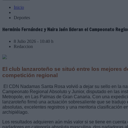
Inicio
Deportes
Herminio Fernández y Naira Jaén lideran el Campeonato Regi
8 Julio 2026 - 10:40 h
Redaccion
El club lanzaroteño se situó entre los mejores d
competición regional
El CDN Nadamas Santa Rosa volvió a dejar su sello en la nat
Campeonato Regional Absoluto y Junior, disputado en las ins
Metropole, en Las Palmas de Gran Canaria. Con una expedici
lanzaroteño firmó una actuación sobresaliente que se tradujo 
absolutas, excelentes registros y una meritoria clasificación e
archipiélago.
Los resultados adquieren aún más valor si se tiene en cuenta 
nadadores en categoría absoluta masculina, dos nadadoras abs