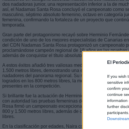
dos nadadoras junior, una representación inferior a la de much
así, el Nadamas Santa Rosa concluyó el campeonato como se
masculino, séptimo absoluto femenino, octavo en categoría jun
femenina, confirmando la fortaleza de un proyecto que contin
temporada.
Gran parte del protagonismo recayó sobre Herminio Fernández
condición de uno de los mejores especialistas de Canarias en
del CDN Nadamas Santa Rosa protagonizó un campeonato pr
proclamándose campeón regional de 18 años en las pruebas de
además de conquistar el título absoluto en los 200 metros esti
El Period
A estos éxitos añadió tres valiosas medallas de plata absolut
1.500 metros libres, demostrando una extraordinaria regularid
nadadores del panorama regional. Su rendimiento quedó re
If you wish 
logrados en los 800 metros libres, la mejor puntuación entre 
sensitive in
presentes en la competición.
confirm you
continue se
Si brillante fue la actuación de Herminio, no lo fue menos la 
information 
con autoridad las pruebas femeninas de medio fondo y fondo
Rosa firmó un campeonato excepcional al proclamarse campeo
further disc
800 y 1.500 metros libres, además de conseguir la medalla de
participants
libres.
Downstream 
En la clasificación por edades, Naira completó un pleno de vi