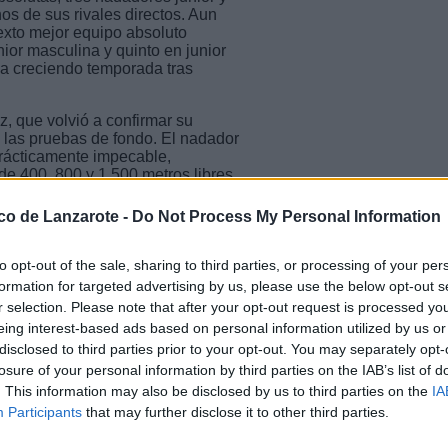
os de sus rivales directos. Aun
xto mejor equipo absoluto
ior masculina y quinto en junior
úa creciendo temporada tras
, que volvió a confirmar su
 las pruebas de fondo. El nadador
ácticamente impecable,
 400, 800 y 1.500 metros libres,
los.
ico de Lanzarote -
Do Not Process My Personal Information
as en las pruebas de 400, 800 y
ad frente a algunos de los mejores
frendado con 718 Puntos AQUA
to opt-out of the sale, sharing to third parties, or processing of your per
todos los nadadores de 18 años
formation for targeted advertising by us, please use the below opt-out s
r selection. Please note that after your opt-out request is processed y
eing interest-based ads based on personal information utilized by us or
de Naira Jaén, que volvió a dominar
disclosed to third parties prior to your opt-out. You may separately opt-
. La nadadora del Nadamas Santa
na regional absoluta en los 400,
losure of your personal information by third parties on the IAB’s list of
 plata absoluta en los 200 metros
. This information may also be disclosed by us to third parties on the
IA
Participants
that may further disclose it to other third parties.
ctorias, imponiéndose en la