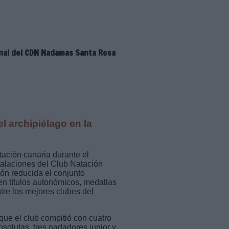
onal del CDN Nadamas Santa Rosa
el archipiélago en la
ación canaria durante el
talaciones del Club Natación
ón reducida el conjunto
en títulos autonómicos, medallas
ntre los mejores clubes del
que el club compitió con cuatro
olutas, tres nadadores junior y