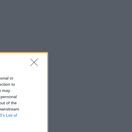
sonal or
ection to
ou may
 personal
out of the
 downstream
B’s List of