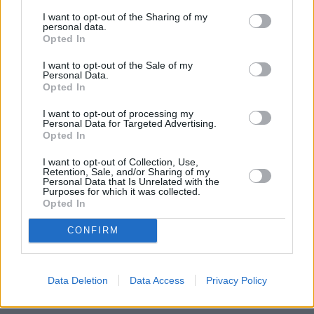
23 Octubre 2023 - 07:21
I want to opt-out of the Sharing of my
Escrito por Redaccion
personal data.
Opted In
Lionel Morales se proclama
I want to opt-out of the Sale of my
vencedor en las finales del
Personal Data.
Opted In
Campeonato Mundial de
I want to opt-out of processing my
Triatlón en Málaga
Personal Data for Targeted Advertising.
Opted In
I want to opt-out of Collection, Use,
Retention, Sale, and/or Sharing of my
Personal Data that Is Unrelated with the
Lionel Morales ha cerrado la
Purposes for which it was collected.
temporada con el mejor de los sabores,
Opted In
proclamándose vencedor en la World
Triathlon Para Championships de
CONFIRM
Málaga celebrada este fin de semana
en la ciudad andaluza, sellando su
billete de oro para los Juegos
Paralímpicos de París 2024.
Data Deletion
Data Access
Privacy Policy
Escribir un comentario