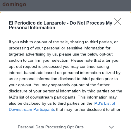
domingo
Escribir un comentario
El Periodico de Lanzarote -
Do Not Process My
23 Octubre 2023 - 07:24
Personal Information
Escrito por Redaccion
If you wish to opt-out of the sale, sharing to third parties, or
El CB Puerto del Carmen
processing of your personal or sensitive information for
sigue invicto tras derrotar
targeted advertising by us, please use the below opt-out
section to confirm your selection. Please note that after your
al Balonmano Gijón
opt-out request is processed you may continue seeing
interest-based ads based on personal information utilized by
us or personal information disclosed to third parties prior to
your opt-out. You may separately opt-out of the further
El CB Lanzarote Puerto del Carmen
disclosure of your personal information by third parties on the
vencía este sábado en la quinta
IAB’s list of downstream participants. This information may
jornada del grupo A de la División de
also be disclosed by us to third parties on the
IAB’s List of
Honor Plata Femenina, en el Pabellón
Municipal de Tías, con la visita del
Downstream Participants
that may further disclose it to other
Balonmano Gijón (36-34).
third parties.
Escribir un comentario
Personal Data Processing Opt Outs