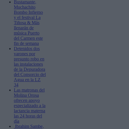
Bustamante,
Muchachito
Bombo Infierno
y el festival La
Tiñosa & Más
llenarán de
música Puerto
del Carmen este
fin de semana
Detenidos dos
varones por
presunto robo en
las instalaciones
de la Depuradora
del Consorcio del
Agua en la LZ
34
Las matronas del
Molina Orosa
ofrecen apoyo
especializado a la
lactancia materna
las 24 horas del
día
Ibrahim Sambe,