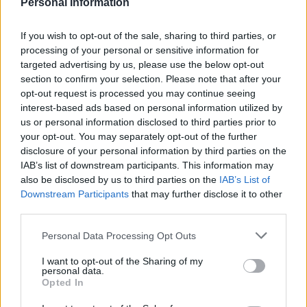
Personal Information
sin puntuar, desde el principio de la
liga.
If you wish to opt-out of the sale, sharing to third parties, or
Escribir un comentario
processing of your personal or sensitive information for
14 Febrero 2023 - 21:21
targeted advertising by us, please use the below opt-out
Escrito por Jesús García
section to confirm your selection. Please note that after your
opt-out request is processed you may continue seeing
Andrés Ramírez, nuevo
interest-based ads based on personal information utilized by
us or personal information disclosed to third parties prior to
presidente de la Asociación
your opt-out. You may separately opt-out of the further
de Propietarios de J80
disclosure of your personal information by third parties on the
IAB’s list of downstream participants. This information may
Lanzarote
also be disclosed by us to third parties on the
IAB’s List of
Downstream Participants
that may further disclose it to other
third parties.
La competición liguera estará
Personal Data Processing Opt Outs
integrada este año por cinco
I want to opt-out of the Sharing of my
jornadas en aguas de Puerto
personal data.
Calero
Opted In