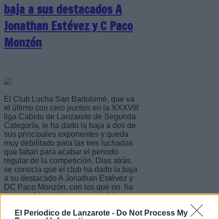
baja a sus destacados A
Jonathan Estévez y C Paco
Monzón
El Club Lucha San Bartolomé, que va
el último con cero puntos en la XXXVIII
liga Cabido de Lanzarote de Segunda
Categoría, le ha dado la baja a dos de
sus principales exponentes y queda
muy debilitado para las tres luchadas
que faltan para acabar el periodo
regular de la competición. Días atrás,
se conocía que el club ha dado la baja
a su destacado A Jonathan Estévez y
DC Paco Monzón, con los que no ha
conseguido mantener un nivel de
competición similar al resto de equipos
El Periodico de Lanzarote -
Do Not Process My
lanzaroteños quedándose rezagado, y