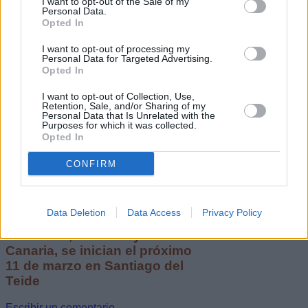
Escribir un comentario
I want to opt-out of the Sale of my
Personal Data.
Opted In
14 Febrero 2023 - 20:58
Escrito por Redaccion
I want to opt-out of processing my
Personal Data for Targeted Advertising.
Llega una nueva edición de
Opted In
la Bestial Race Series
I want to opt-out of Collection, Use,
Retention, Sale, and/or Sharing of my
Naviera Armas 2023
Personal Data that Is Unrelated with the
Purposes for which it was collected.
Opted In
CONFIRM
Las pruebas de obstáculos
más bestiales de Canarias,
que se celebrarán en las islas
Data Deletion
Data Access
Privacy Policy
de Tenerife, Fuerteventura,
Lanzarote, El Hierro y Gran
Canaria, se inician el próximo
11 de marzo en Santiago del
Teide
Escribir un comentario