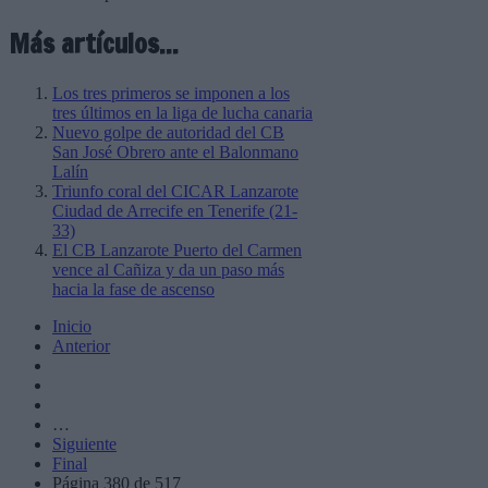
Más artículos...
Los tres primeros se imponen a los
tres últimos en la liga de lucha canaria
Nuevo golpe de autoridad del CB
San José Obrero ante el Balonmano
Lalín
Triunfo coral del CICAR Lanzarote
Ciudad de Arrecife en Tenerife (21-
33)
El CB Lanzarote Puerto del Carmen
vence al Cañiza y da un paso más
hacia la fase de ascenso
Inicio
Anterior
…
Siguiente
Final
Página 380 de 517