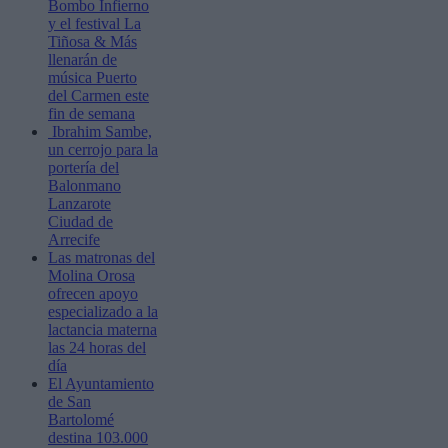
Bombo Infierno
y el festival La
Tiñosa & Más
llenarán de
música Puerto
del Carmen este
fin de semana
Ibrahim Sambe,
un cerrojo para la
portería del
Balonmano
Lanzarote
Ciudad de
Arrecife
Las matronas del
Molina Orosa
ofrecen apoyo
especializado a la
lactancia materna
las 24 horas del
día
El Ayuntamiento
de San
Bartolomé
destina 103.000