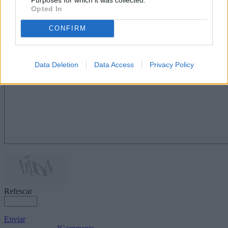
en los asuntos de Estado que afecten a
Opted In
Africa.
CONFIRM
Escribir un comentario
Nombre
Data Deletion
Data Access
Privacy Policy
(requerido)
Refescar
Enviar