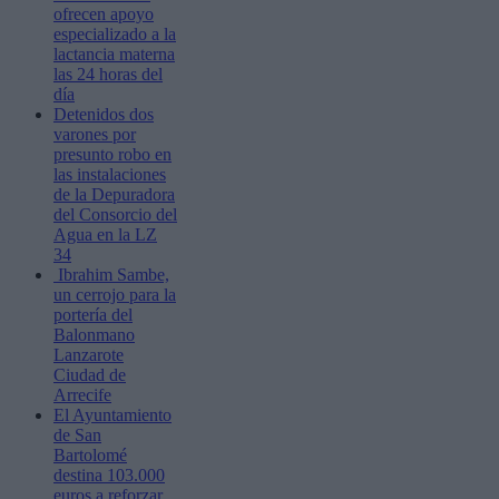
ofrecen apoyo
especializado a la
lactancia materna
las 24 horas del
día
Detenidos dos
varones por
presunto robo en
las instalaciones
de la Depuradora
del Consorcio del
Agua en la LZ
34
Ibrahim Sambe,
un cerrojo para la
portería del
Balonmano
Lanzarote
Ciudad de
Arrecife
El Ayuntamiento
de San
Bartolomé
destina 103.000
euros a reforzar