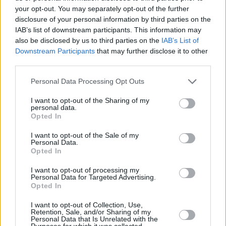
extraordinarios; el respeto al diferencial
your opt-out. You may separately opt-out of the further
fiscal canario frente a la armonización,
disclosure of your personal information by third parties on the
la declaración de obligaciones de
IAB’s list of downstream participants. This information may
servicio público entre Canarias y la
also be disclosed by us to third parties on the
IAB’s List of
Península; la exclusión de Canarias
Downstream Participants
that may further disclose it to other
del comercio de derechos de emisión o
third parties.
la financiación del transporte guiado
terrestre en las islas capitalinas.
Igualmente, demandó una política
Personal Data Processing Opt Outs
migratoria y de asilo eficiente, que
pueda atender la condición de
I want to opt-out of the Sharing of my
Canarias como frontera sur de la
personal data.
Opted In
Unión.
En relación con el Estado, la lista de
I want to opt-out of the Sale of my
Personal Data.
asuntos pendientes incluye, entre otros
Opted In
aspectos, el completo desarrollo
estatutario y el respeto al REF; la
exigencia de cumplimiento de las
I want to opt-out of processing my
Personal Data for Targeted Advertising.
previsiones estatutarias y del REF en
Opted In
los Presupuestos estatales; un nuevo
sistema de financiación autonómica
I want to opt-out of Collection, Use,
desvinculado del REF y la exigencia
Retention, Sale, and/or Sharing of my
de política estatal solidaria en materia
Personal Data that Is Unrelated with the
de inmigración, además de participar
Purposes for which it was collected.