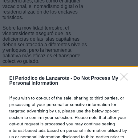
residenciales, tales como el alquiler
vacacional, el nomadismo digital o la
residencialización de los enclaves
turísticos.
Sobre la movilidad terrestre, el
vicepresidente aseguró que las
deficiencias de las islas capitalinas
deben ser atacada a diferentes niveles
y enfoques, pero la herramienta
paliativa más eficaz es el transporte
colectivo guiado.
El Periodico de Lanzarote -
Do Not Process My
Agendas a tres niveles
Personal Information
Rodríguez también repasó durante su
If you wish to opt-out of the sale, sharing to third parties, or
intervención los asuntos pendientes
que tiene Canarias, a resolver en tres
processing of your personal or sensitive information for
ámbitos de decisión diferentes:
targeted advertising by us, please use the below opt-out
europeo, español y canario.
section to confirm your selection. Please note that after your
opt-out request is processed you may continue seeing
A nivel europeo, se refirió a la
interest-based ads based on personal information utilized by
necesidad de mantener la intensidad
us or personal information disclosed to third parties prior to
de los fondos ordinarios y