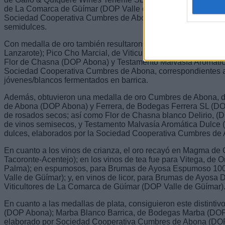
de La Comarca de Güímar (DOP Valle de Güímar) y Flor de C
Sociedad Cooperativa Cumbres de Abona (DOP Islas Canarias)
semidulces.
Con medalla de oro también resultaron premiados Martinón,
Lanzarote); Pico Cho Marcial, de Viticultores de la Comarca 
Flor de Chasna (DOP Abona) y Testamento Malvasía Aromáti
Sociedad Cooperativa Cumbres de Abona, correspondientes a
jóvenes/blancos fermentados en barrica.
Además, obtuvieron una medalla de oro Cumbres de Abona, 
de Abona (DOP Abona) y Ferrera, de Bodegas Ferrera SL (DOP 
de rosados secos; así como Flor de Chasna blanco Delirio, (D
de vinos semisecos, y Testamento Malvasía Aromática Dulce 
dulces, elaborados por la Sociedad Cooperativa Cumbres de
En cuanto a los vinos de crianza, el oro recayó en Magma de
Tacoronte-Acentejo); en los vinos de tea fue para Vitega, d
Palma); en espumosos, para Brumas de Ayosa Espumoso 10
Valle de Güímar); y, en vinos de licor, para Brumas de Ayosa
Viticultores de La Comarca de Güímar (DOP Valle de Güímar)
En cuanto a las medallas de plata, consiguieron este distinti
(DOP Abona); Marba Blanco Barrica, de Bodegas Marba (DOP T
elaborado por Sociedad Cooperativa Cumbres de Abona (DO