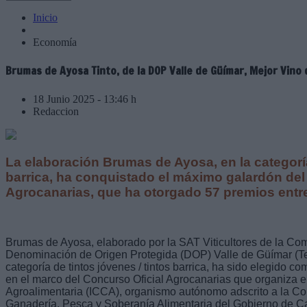
Inicio
Economía
Brumas de Ayosa Tinto, de la DOP Valle de Güímar, Mejor Vino
18 Junio 2025 - 13:46 h
Redaccion
La elaboración Brumas de Ayosa, en la categoría
barrica, ha conquistado el máximo galardón de
Agrocanarias, que ha otorgado 57 premios entre
Brumas de Ayosa, elaborado por la SAT Viticultores de la Co
Denominación de Origen Protegida (DOP) Valle de Güímar (Ten
categoría de tintos jóvenes / tintos barrica, ha sido elegido 
en el marco del Concurso Oficial Agrocanarias que organiza el
Agroalimentaria (ICCA), organismo autónomo adscrito a la Con
Ganadería, Pesca y Soberanía Alimentaria del Gobierno de C