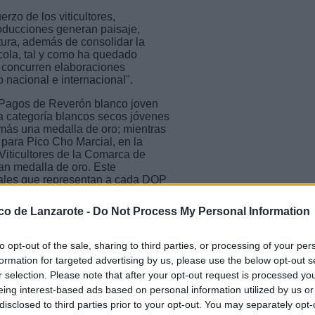
rzo de los viticultores,
roducciones generan paisaje,
tura, además de consolidar la
ícola, tal y como ha quedado
 concurren elaboraciones
o nacional e internacional".
n Pagos de Reverón blanco joven
a categoría blancos secos jóvenes
más una medalla de oro; mientras
 para Pico Cho Marcial, en la
 Viticultores de la Comarca de
an medalla de oro. Este
nales que representan a cada DOP
inción de Mejor Imagen y
 por Bodega Tempus (DOP Valle de
ico de Lanzarote -
Do Not Process My Personal Information
a Gomera), elaborado por
to opt-out of the sale, sharing to third parties, or processing of your per
 (DOP Abona), de Sociedad
formation for targeted advertising by us, please use the below opt-out s
s de Ayosa 100% Marmajuelo, de
r selection. Please note that after your opt-out request is processed y
os ellos en categoría de blancos
eing interest-based ads based on personal information utilized by us or
disclosed to third parties prior to your opt-out. You may separately opt-