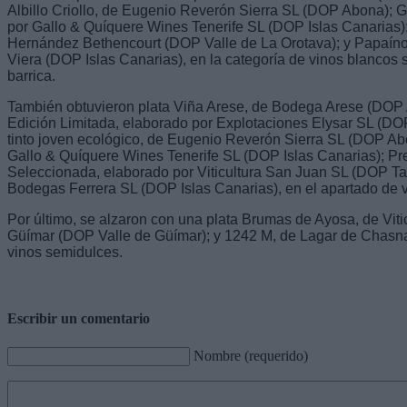
Albillo Criollo, de Eugenio Reverón Sierra SL (DOP Abona); G
por Gallo & Quíquere Wines Tenerife SL (DOP Islas Canarias)
Hernández Bethencourt (DOP Valle de La Orotava); y Papaíno
Viera (DOP Islas Canarias), en la categoría de vinos blancos
barrica.
También obtuvieron plata Viña Arese, de Bodega Arese (DOP A
Edición Limitada, elaborado por Explotaciones Elysar SL (DO
tinto joven ecológico, de Eugenio Reverón Sierra SL (DOP Ab
Gallo & Quíquere Wines Tenerife SL (DOP Islas Canarias); 
Seleccionada, elaborado por Viticultura San Juan SL (DOP Tac
Bodegas Ferrera SL (DOP Islas Canarias), en el apartado de vin
Por último, se alzaron con una plata Brumas de Ayosa, de Vit
Güímar (DOP Valle de Güímar); y 1242 M, de Lagar de Chasna
vinos semidulces.
Escribir un comentario
Nombre (requerido)