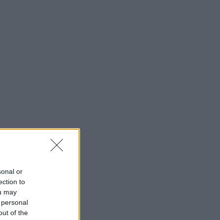
sonal or
ection to
ou may
 personal
out of the