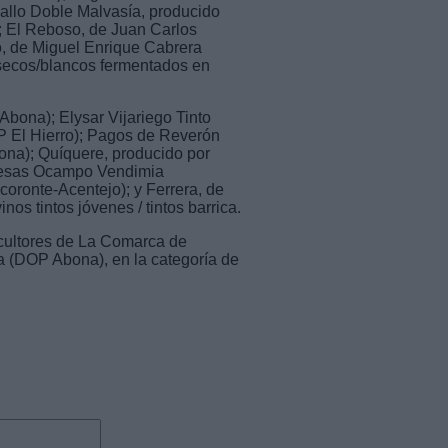
allo Doble Malvasía, producido
; El Reboso, de Juan Carlos
, de Miguel Enrique Cabrera
 secos/blancos fermentados en
bona); Elysar Vijariego Tinto
P El Hierro); Pagos de Reverón
ona); Quíquere, producido por
Presas Ocampo Vendimia
oronte-Acentejo); y Ferrera, de
os tintos jóvenes / tintos barrica.
icultores de La Comarca de
 (DOP Abona), en la categoría de