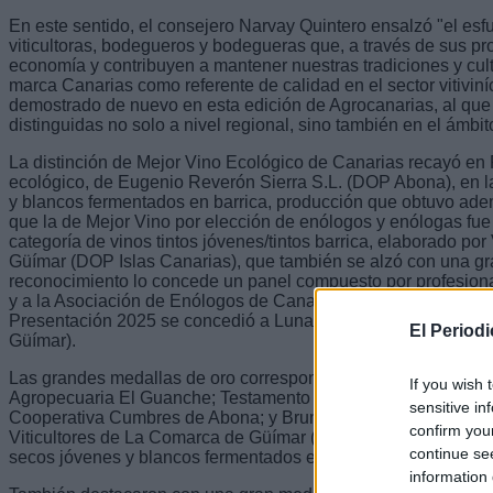
En este sentido, el consejero Narvay Quintero ensalzó "el esfue
viticultoras, bodegueros y bodegueras que, a través de sus p
economía y contribuyen a mantener nuestras tradiciones y cul
marca Canarias como referente de calidad en el sector vitivin
demostrado de nuevo en esta edición de Agrocanarias, al que
distinguidas no solo a nivel regional, sino también en el ámbit
La distinción de Mejor Vino Ecológico de Canarias recayó e
ecológico, de Eugenio Reverón Sierra S.L. (DOP Abona), en l
y blancos fermentados en barrica, producción que obtuvo ade
que la de Mejor Vino por elección de enólogos y enólogas fue
categoría de vinos tintos jóvenes/tintos barrica, elaborado por
Güímar (DOP Islas Canarias), que también se alzó con una gr
reconocimiento lo concede un panel compuesto por profesio
y a la Asociación de Enólogos de Canarias. Asimismo, la dist
Presentación 2025 se concedió a Luna de Yariza, elaborado
El Period
Güímar).
Las grandes medallas de oro correspondieron a Niray (DOP L
If you wish 
Agropecuaria El Guanche; Testamento fermentado en barrica
sensitive in
Cooperativa Cumbres de Abona; y Brumas de Ayosa y Bruma
confirm you
Viticultores de La Comarca de Güímar (DOP Valle Güímar), tod
continue se
secos jóvenes y blancos fermentados en barrica.
information 