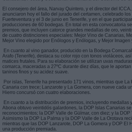
El consejero del área, Narvay Quintero, y el director del ICCA
anunciaron hoy el fallo del jurado del certamen, celebrado lo
Fuerteventura y el 3 de junio en Tenerife, y en el que particip
producciones de 60 bodegas. En total en esta convocatoria se
premios, que incluyen catorce grandes medallas de oro, veinti
de cuatro distinciones especiales: Mejor Vino de Canarias, M
Mejor Vino elegido por Enólogos y Enólogas, y Mejor Imagen 
En cuanto al vino ganador, producido en la Bodega Comarcal
Arafo (Tenerife), destaca su color rojo con tonos violáceos, a
matices frutales. Para su elaboración se utilizan uvas maduras
comarca, maceradas a 27ºC durante diez días, que le aportan 
taninos finos y su acidez suave.
Por islas, Tenerife ha presentado 171 vinos, mientras que La 
Canaria con trece; Lanzarote y La Gomera, con nueve cada una
Hierro concursó con cuatro elaboraciones.
En cuanto a la distribución de premios, incluyendo medallas 
Abona obtuvo veintidós galardones, la DOP Islas Canarias se
reconocimientos; la DOP Valle de Güímar, con diez; y la DOP 
Asimismo la DOP La Palma y la DOP Valle de La Orotava reci
mientras que las DOP Lanzarote, DOP La Gomera y DOP El Hi
una producción premiada.