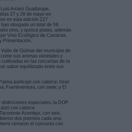
, Luis Arráez Guadalupe,
s días 27 y 28 de mayo en
aron en esta edición 227
 han otorgado un total de 59
séis oros, y quince platas, además
ejor Vino Ecológico de Canarias,
y Presentación.
 Valle de Güímar del municipio de
sí como sus aromas varietales y
 cultivadas en las cercanías de la
un sabor equilibrado entre sus
Palma participó con catorce; Gran
; Fuerteventura, con siete; y El
y distinciones especiales, la DOP
 alzó con catorce
Tacoronte-Acentejo, con seis.
bieron dos premios cada una;
erro cerraron el concurso con