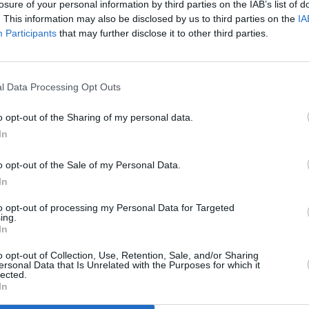
tinto barrica, de Bodega Arese
losure of your personal information by third parties on the IAB’s list of
a (DOP Tacoronte-Acentejo), y
. This information may also be disclosed by us to third parties on the
IA
ona (DOP Abona), en el apartado
Participants
that may further disclose it to other third parties.
l mismo galardón a Mencey Chasna
emidulces; Paisaje de las Islas
s), en el apartado de malvasías
P Abona), en la categoría de
l Data Processing Opt Outs
osa, de Viticultores de La
 espumosos y vinos rosados
 (DOP Abona), en la categoría de
o opt-out of the Sharing of my personal data.
In
erón tinto barrica ecológico, de
 y Tintilla, de Gallo & Quíquere
o opt-out of the Sale of my Personal Data.
rrica, de Jottocar SL (DOP Abona);
In
driguez (DOP La Palma); Linaje
ón (DOP Tacoronte-Acentejo);
to opt-out of processing my Personal Data for Targeted
acoronte-Acentejo); Flor de
ing.
sna tinto Frenesí (DOP Islas
In
todos ellos tintos jóvenes /
o opt-out of Collection, Use, Retention, Sale, and/or Sharing
ersonal Data that Is Unrelated with the Purposes for which it
Chasna Naturalmente Dulce,
lected.
P Abona), Gran Theyda Blanco
In
e La Orotava); así como Quíquere,
Pico Cho Marcial, de Viticultores