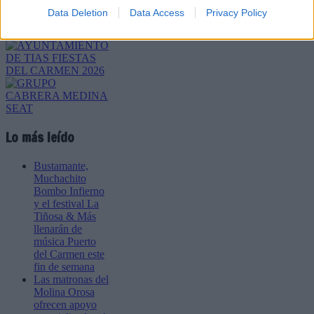
Data Deletion
Data Access
Privacy Policy
Lo más leído
Bustamante,
Muchachito
Bombo Infierno
y el festival La
Tiñosa & Más
llenarán de
música Puerto
del Carmen este
fin de semana
Las matronas del
Molina Orosa
ofrecen apoyo