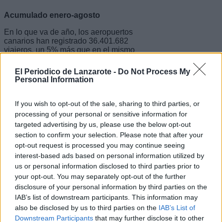
Acumulado enero-agosto
En lo que va de año, los aeropuertos
canarios han registrado 36.401.682
viajeros, un 5% más que en el mismo
periodo de 2024.
El Periodico de Lanzarote -
Do Not Process My
De los 36.185.568 pasajeros
Personal Information
comerciales, 14.993.983 viajaron en
vuelos nacionales, un 5,3% más, y
21.191.585 lo hicieron en vuelos
If you wish to opt-out of the sale, sharing to third parties, or
internacionales, un 5% más respecto al
processing of your personal or sensitive information for
acumulado en este mismo periodo de
targeted advertising by us, please use the below opt-out
2024.
section to confirm your selection. Please note that after your
opt-out request is processed you may continue seeing
De enero a agosto de 2025, se
gestionaron 321.755 movimientos de
interest-based ads based on personal information utilized by
aeronaves, un 4,7% más que en el
us or personal information disclosed to third parties prior to
pasado año, y se registraron 21.283
your opt-out. You may separately opt-out of the further
toneladas de mercancías
disclosure of your personal information by third parties on the
transportadas, un -1,8% menos que en
IAB’s list of downstream participants. This information may
2024.
also be disclosed by us to third parties on the
IAB’s List of
Downstream Participants
that may further disclose it to other