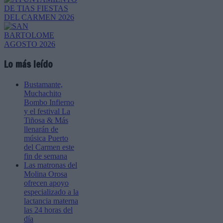
Lo más leído
Bustamante,
Muchachito
Bombo Infierno
y el festival La
Tiñosa & Más
llenarán de
música Puerto
del Carmen este
fin de semana
Las matronas del
Molina Orosa
ofrecen apoyo
especializado a la
lactancia materna
las 24 horas del
día