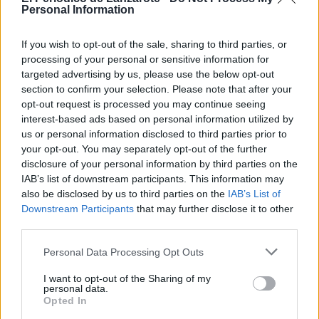
Personal Information
De los 18.507.841 viajeros
comerciales, 6.712.612 viajaron en
vuelos nacionales (- 1,1%) y
If you wish to opt-out of the sale, sharing to third parties, or
11.795.229 lo hicieron en vuelos
processing of your personal or sensitive information for
internacionales, un 0,3% menos
targeted advertising by us, please use the below opt-out
respecto al acumulado de estos meses
en 2025.
section to confirm your selection. Please note that after your
opt-out request is processed you may continue seeing
Entre enero y abril se gestionaron
interest-based ads based on personal information utilized by
163.212 movimientos de aeronaves y
us or personal information disclosed to third parties prior to
se transportaron 10.483 toneladas de
your opt-out. You may separately opt-out of the further
mercancía.
disclosure of your personal information by third parties on the
Escribir un comentario
IAB’s list of downstream participants. This information may
also be disclosed by us to third parties on the
IAB’s List of
Nombre
Downstream Participants
that may further disclose it to other
(requerido)
third parties.
Personal Data Processing Opt Outs
I want to opt-out of the Sharing of my
personal data.
Opted In