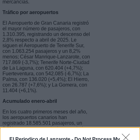
mercancías.
Tráfico por aeropuertos
El Aeropuerto de Gran Canaria registró
el mayor número de pasajeros, con
1.310.395, registrando un descenso del
2,8% respecto a abril de 2025. Le
siguen el Aeropuerto de Tenerife Sur,
con 1.063.254 pasajeros y un 8,2%
menos; César Manrique-Lanzarote, con
717.869 (-3,7%); Tenerife Norte-Ciudad
de La Laguna, con 620.404 (+4,7%);
Fuerteventura, con 542.085 (-6,7%); La
Palma, con 136.020 (+5,4%); El Hierro,
con 26.787 (+7,6%); y La Gomera, con
11.404 (+6,1%).
Acumulado enero-abril
En los cuatro primeros meses del año,
los aeropuertos canarios han
registrado 18.585.501 pasajeros, un
0,8% menos que en el mismo periodo
de 2025.
El Periodico de Lanzarote -
Do Not Process My