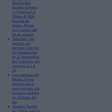
Muchachito
Bombo Infierno
y el festival La
Tiñosa & Más
llenarán de
música Puerto
del Carmen este
fin de semana
Detenidos dos
varones por
presunto robo en
las instalaciones
de la Depuradora
del Consorcio del
Agua en la LZ
34
Las matronas del
Molina Orosa
ofrecen apoyo
especializado a la
lactancia materna
las 24 horas del
día
Ibrahim Sambe,
un cerrojo para la