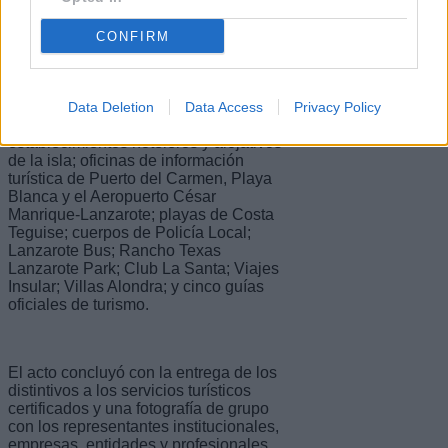
Entre los servicios reconocidos figuran
Aloe Plus Lanzarote, con siete
CONFIRM
certificaciones; CACT Lanzarote, con
trece certificaciones correspondientes
a centros de interés turístico,
restaurantes y cafeterías; CICAR, Autos
Data Deletion
Data Access
Privacy Policy
Cabrera Medina y Payless; diferentes
establecimientos hoteleros y alojativos
de la isla; oficinas de información
turística de Puerto del Carmen, Playa
Blanca y el Aeropuerto César
Manrique-Lanzarote; playas de Costa
Teguise; cuerpos de Policía Local;
Lanzarote Bus; Rancho Texas
Lanzarote Park; Club La Santa; Viajes
Insular; Villas Alondra; y cinco guías
oficiales de turismo.
El acto concluyó con la entrega de los
distintivos a los servicios turísticos
certificados y una fotografía de grupo
con los representantes institucionales,
empresas, entidades y profesionales