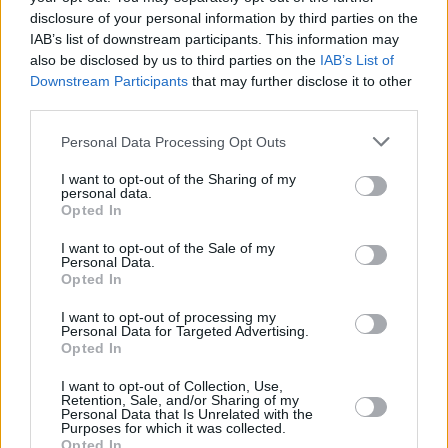
Asimismo, destacó que "desde SPEL-
disclosure of your personal information by third parties on the
Turismo Lanzarote entendemos este
IAB’s list of downstream participants. This information may
tipo de certificaciones como una
herramienta estratégica para reforzar la
also be disclosed by us to third parties on the
IAB’s List of
competitividad del destino, elevar los
Downstream Participants
that may further disclose it to other
estándares de servicio y acompañar al
third parties.
sector en su adaptación a las nuevas
demandas del mercado turístico".
Personal Data Processing Opt Outs
I want to opt-out of the Sharing of my
personal data.
Los distintivos entregados este año
Opted In
corresponden a una amplia
representación del ecosistema turístico
I want to opt-out of the Sale of my
insular, incluyendo establecimientos
Personal Data.
alojativos, alojamientos rurales, centros
Opted In
de interés turístico, playas, oficinas de
información turística, agencias de
I want to opt-out of processing my
viajes, empresas de alquiler de
Personal Data for Targeted Advertising.
vehículos, comercios, cafeterías,
Opted In
servicios de seguridad ciudadana,
parques temáticos, transporte turístico y
I want to opt-out of Collection, Use,
guías oficiales de turismo.
Retention, Sale, and/or Sharing of my
Personal Data that Is Unrelated with the
Purposes for which it was collected.
Opted In