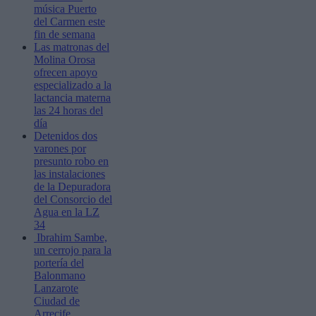
música Puerto
del Carmen este
fin de semana
Las matronas del
Molina Orosa
ofrecen apoyo
especializado a la
lactancia materna
las 24 horas del
día
Detenidos dos
varones por
presunto robo en
las instalaciones
de la Depuradora
del Consorcio del
Agua en la LZ
34
Ibrahim Sambe,
un cerrojo para la
portería del
Balonmano
Lanzarote
Ciudad de
Arrecife