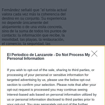
Fernández señaló que "el turista actual
valora cada vez más la coherencia del
destino en su conjunto. Su experiencia
no depende únicamente del
alojamiento o de una visita concreta,
sino de la suma de todos los puntos de
contacto: la información que recibe, la
movilidad, las playas, la restauración,
el comercio, la seguridad, las
actividades, los centros turísticos y la
atención profesional que encuentra
El Periodico de Lanzarote -
Do Not Process My
durante su estancia", y destacó que la
Personal Information
nueva estructura incorporará nuevos
requisitos de sostenibilidad en destino
e innovación tecnológica, de cara a
If you wish to opt-out of the sale, sharing to third parties, or
garantizar que se cumplan estándares
processing of your personal or sensitive information for
mínimos en esa materia. "Un cambio
targeted advertising by us, please use the below opt-out
metodológico que reforzará el papel de
section to confirm your selection. Please note that after your
Lanzarote en el contexto nacional",
opt-out request is processed you may continue seeing
concluyó.
interest-based ads based on personal information utilized by
us or personal information disclosed to third parties prior to
your opt-out. You may separately opt-out of the further