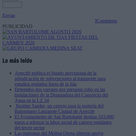
Enviar
JComments
PUBLICIDAD
Lo más leído
Arrecife publica el listado provisional de la
adjudicación de subvenciones al transporte para
estudios reglados fuera de la Isla
Detenidos dos varones por presunto robo en las
instalaciones de la Depuradora del Consorcio del
Agua en la LZ 34
Ibrahim Sambe, un cerrojo para la portería del
Balonmano Lanzarote Ciudad de Arrecife
El Ayuntamiento de San Bartolomé destina 103.000
euros a reforzar la labor social de catorce entidades
del tercer sector
Las matronas del Molina Orosa ofrecen apoyo