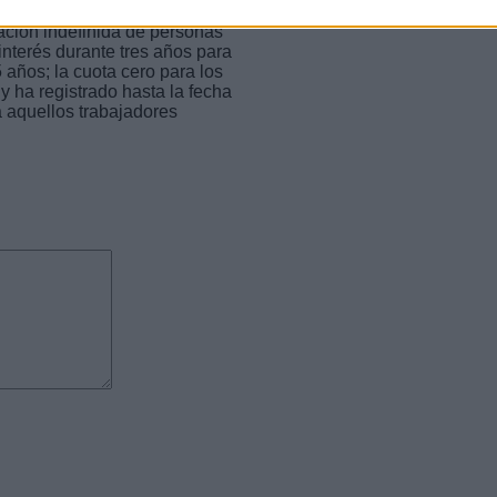
ares, con un máximo de 3.000
ación indefinida de personas
interés durante tres años para
años; la cuota cero para los
 ha registrado hasta la fecha
a aquellos trabajadores