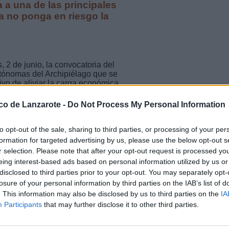
 a una de las principales
a no ponga en riesgo la
 2 de junio, la convocatoria del
tónomas del Archipiélago que se
ivo de aliviar la carga económica
cial durante una baja médica. La
 2026, permitirá compensar las
ico de Lanzarote -
Do Not Process My Personal Information
ad temporal, o la parte
 700 euros.
to opt-out of the sale, sharing to third parties, or processing of your per
onomía, Industria, Comercio y
formation for targeted advertising by us, please use the below opt-out s
ensada para evitar que enfermar
r selection. Please note that after your opt-out request is processed y
 para quienes desarrollan su
eing interest-based ads based on personal information utilized by us or
vocatoria, que se une otras
disclosed to third parties prior to your opt-out. You may separately opt-
 paso real para proteger a
losure of your personal information by third parties on the IAB’s list of
 una baja por enfermedad puede
omo; por eso no solo compensamos
. This information may also be disclosed by us to third parties on the
IA
 que mejora la conciliación, el
Participants
that may further disclose it to other third parties.
protege a sus emprendedores y les
las".