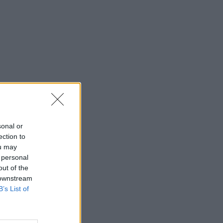
sonal or
ection to
ou may
 personal
out of the
 downstream
B’s List of