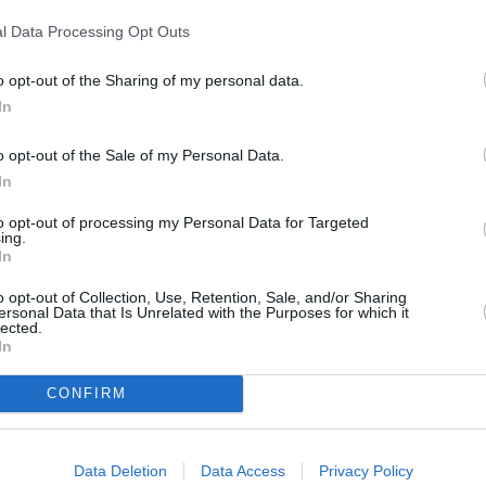
iva, por orden de llegada de las
l Data Processing Opt Outs
cidos. Entre las condiciones de
 actividad en las islas y estar al
utaria Canaria.
o opt-out of the Sharing of my personal data.
In
oras autónomas dadas de alta en
upuestos, miembros de sociedades
propia en el Archipiélago.
o opt-out of the Sale of my Personal Data.
In
nica en la página web:
icios/tramites/10901 y dentro del
to opt-out of processing my Personal Data for Targeted
ación subvencionable, el abono se
ing.
nómica posterior, más allá de la
In
o opt-out of Collection, Use, Retention, Sale, and/or Sharing
promiso con el trabajo autónomo y
ersonal Data that Is Unrelated with the Purposes for which it
iones del sector: que una baja
lected.
grave la situación económica de la
In
CONFIRM
as ha puesto en marcha otras
integral orientado a reforzar la
cuenta propia. Entre ellas, destaca
trando más de 10 solicitudes
Data Deletion
Data Access
Privacy Policy
os gastos de guardería, escuelas