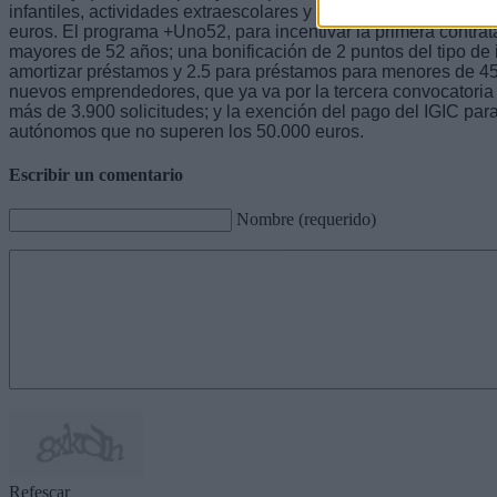
infantiles, actividades extraescolares y otros cuidados famili
euros. El programa +Uno52, para incentivar la primera contrat
mayores de 52 años; una bonificación de 2 puntos del tipo de 
amortizar préstamos y 2.5 para préstamos para menores de 45 
nuevos emprendedores, que ya va por la tercera convocatoria y
más de 3.900 solicitudes; y la exención del pago del IGIC par
autónomos que no superen los 50.000 euros.
Escribir un comentario
Nombre (requerido)
Refescar