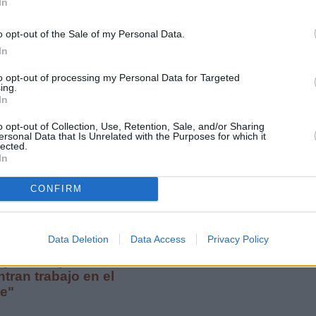
In
o opt-out of the Sale of my Personal Data.
nguidos del Turismo
In
to opt-out of processing my Personal Data for Targeted
ing.
In
o opt-out of Collection, Use, Retention, Sale, and/or Sharing
ersonal Data that Is Unrelated with the Purposes for which it
 monográficas para
lected.
In
ras públicas
CONFIRM
 primer encuentro con el
Data Deletion
Data Access
Privacy Policy
terará al Cabildo un pliego
 para "suplir deficiencias
ntran trabajo en el
te"