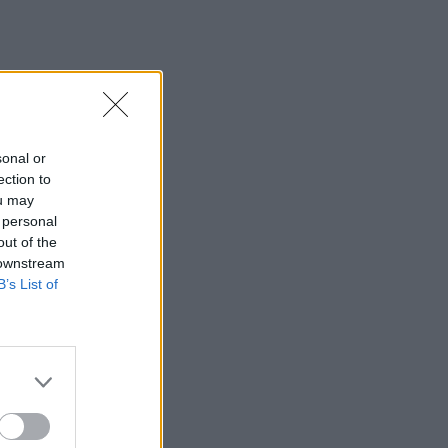
sonal or
ection to
ou may
 personal
out of the
 downstream
B’s List of