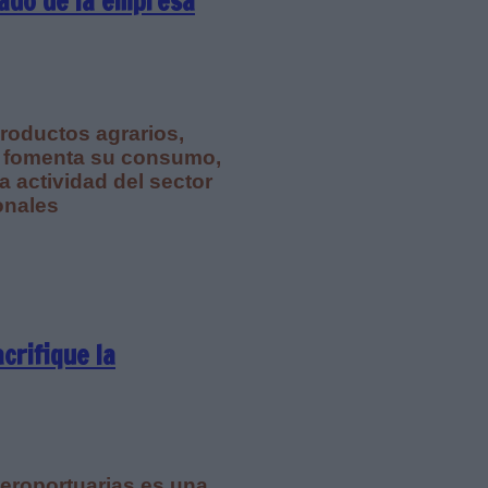
gado de la empresa
roductos agrarios,
 y fomenta su consumo,
 actividad del sector
onales
crifique la
eroportuarias es una