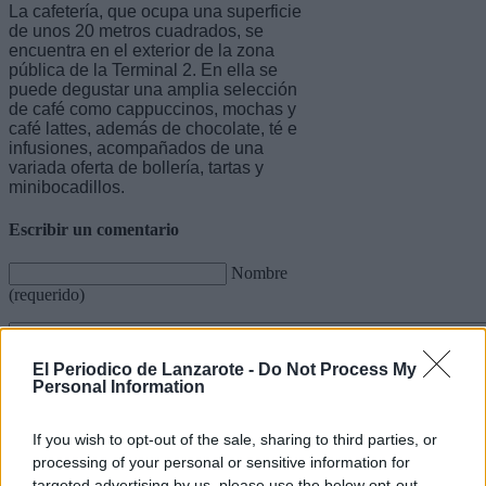
La cafetería, que ocupa una superficie
de unos 20 metros cuadrados, se
encuentra en el exterior de la zona
pública de la Terminal 2. En ella se
puede degustar una amplia selección
de café como cappuccinos, mochas y
café lattes, además de chocolate, té e
infusiones, acompañados de una
variada oferta de bollería, tartas y
minibocadillos.
Escribir un comentario
Nombre
(requerido)
El Periodico de Lanzarote -
Do Not Process My
Personal Information
If you wish to opt-out of the sale, sharing to third parties, or
processing of your personal or sensitive information for
targeted advertising by us, please use the below opt-out