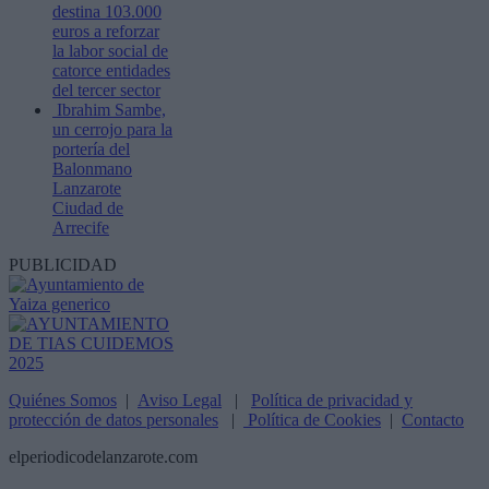
destina 103.000
euros a reforzar
la labor social de
catorce entidades
del tercer sector
Ibrahim Sambe,
un cerrojo para la
portería del
Balonmano
Lanzarote
Ciudad de
Arrecife
PUBLICIDAD
Quiénes Somos
|
Aviso Legal
|
Política de privacidad y
protección de datos personales
|
Política de Cookies
|
Contacto
elperiodicodelanzarote.com