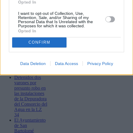
Opted In
adjudicación de
subvenciones al
transporte para
I want to opt-out of Collection, Use,
Retention, Sale, and/or Sharing of my
estudios reglados
Personal Data that Is Unrelated with the
fuera de la Isla
Purposes for which it was collected.
Lanzarote se
Opted In
prepara para la
vigésimo octava
CONFIRM
edición del
Rallye de Tierra
Isla de Los
Volcanes -
Data Deletion
Data Access
Privacy Policy
Trofeo Ciudad de
Arrecife
Detenidos dos
varones por
presunto robo en
las instalaciones
de la Depuradora
del Consorcio del
Agua en la LZ
34
El Ayuntamiento
de San
Bartolomé