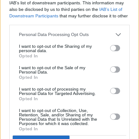
IAB’s list of downstream participants. This information may
also be disclosed by us to third parties on the
IAB’s List of
El calor se agranda cuando nos
Downstream Participants
that may further disclose it to other
adentramos en el próximo barranco y
third parties.
se desvanece un poco al volver a la
loma, suavizado por los alisios, pero es
Personal Data Processing Opt Outs
una de las principales exigencias de la
zona. Seguimos la pista, un poco más
I want to opt-out of the Sharing of my
alejada ahora del litoral, a los pies del
personal data.
macizo. Vemos los picos de Hacha
Opted In
Grande y de Hacha Chico, que dan
nombre a la zona, a lo lejos. Las
I want to opt-out of the Sale of my
señales ayudan a no perderse, aunque
Personal Data.
siguiendo el camino y teniendo claro
Opted In
que nuestro objetivo es Playa Blanca,
no tendría mucho sentido seguir
I want to opt-out of processing my
Personal Data for Targeted Advertising.
señales que nos ingresan en el macizo
Opted In
y nos desvían hacia Femés. Nuestro
objetivo es el litoral y ya se ven a lo
lejos las playas de Papagayo, otro de
I want to opt-out of Collection, Use,
Retention, Sale, and/or Sharing of my
los grandes tesoros naturales de este
Personal Data that Is Unrelated with the
espacio.
Purposes for which it was collected.
Opted In