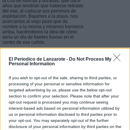
la cría de lubinas y doradas, que hace
años que tendrían que haberse retirado
del mar, al caducar sus permisos de
explotación. Bajamos a la playa, nos
acercamos al viejo pozo que da
nombre a la misma y miramos barranco
arriba, haciéndonos la idea de cómo
sería un día de fuertes lluvias en el
centro de ese cañón.
El Periodico de Lanzarote -
Do Not Process My
Volvemos al sendero y salimos del
Personal Information
barranco para subir la loma y continuar
nuestro periplo hacia Playa Blanca. La
If you wish to opt-out of the sale, sharing to third parties, or
playa de Los Pozos, al igual que las
dos anteriores y las tres restantes que
processing of your personal or sensitive information for
nos quedan por ver antes de llegar a la
targeted advertising by us, please use the below opt-out
punta de Papagayo, es de arena negra.
section to confirm your selection. Please note that after your
Es un bonito contraste entre el secarral
opt-out request is processed you may continue seeing
marrón de las lomas y ese suelo negro
interest-based ads based on personal information utilized by
acariciado suavemente por olas
us or personal information disclosed to third parties prior to
desganadas.
your opt-out. You may separately opt-out of the further
disclosure of your personal information by third parties on the