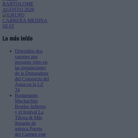
Lo más leído
Detenidos dos
varones por
presunto robo en
las instalaciones
de la Depuradora
del Consorcio del
Agua en la LZ
34
Bustamante,
Muchachito
Bombo Infierno
y el festival La
Tiñosa & Más
llenarán de
música Puerto
del Carmen este