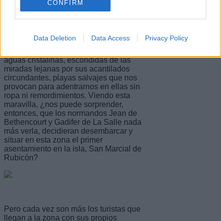
CONFIRM
Estamos acercándonos a esa punta
impresionante y todo cambia. Se te
quita el calor solo con ver esas calas
de jable impoluto y aguas cristalinas
Data Deletion
Data Access
Privacy Policy
invitándote al baño. ¡Son siete, siete
playas! Playas de arena rubia, playa de
aguas cristalinas, escondidas de las
miradas lejanas por sus acantilados
circundantes, playas salvajes que nos
provocan para adentrarnos en ellas sin
ropa ni remordimientos. Viendo esta
maravilla, ¿nos puede sorprender,
entonces, que los normandos Jean de
Bethencourt y Gadifer de La Salle nada
más verla, decidieran desembarcar y
situar en esta zona el primer
asentamiento en la isla, San Marcial de
Rubicón?
Pero cada vez son más los turistas que
llegan a la zona con sus propios