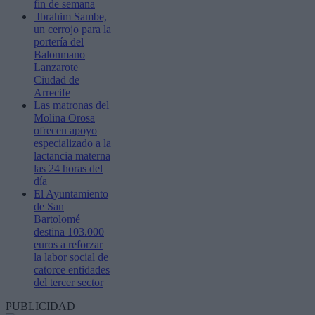
fin de semana
Ibrahim Sambe,
un cerrojo para la
portería del
Balonmano
Lanzarote
Ciudad de
Arrecife
Las matronas del
Molina Orosa
ofrecen apoyo
especializado a la
lactancia materna
las 24 horas del
día
El Ayuntamiento
de San
Bartolomé
destina 103.000
euros a reforzar
la labor social de
catorce entidades
del tercer sector
PUBLICIDAD