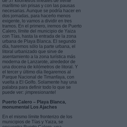
de 57 kilómetros lineales de frente
marítimo sin prisas y con las pausas
necesarias. Aunque se podría hacer en
dos jornadas, para hacerlo menos
exigente, lo vamos a dividir en tres
tramos. En el primero, iremos de Puerto
Calero, límite del municipio de Yaiza
con Tías, hasta la entrada de la zona
urbana de Playa Blanca. El segundo
día, haremos sólo la parte urbana, el
litoral urbanizado que sirve de
asentamiento a la zona turística más
moderna de Lanzarote, alrededor de
una docena de kilómetros de litoral. Y
el tercer y último día llegaremos al
Parque Nacional de Timanfaya, con
vuelta a El Golfo. Solamente hay una
palabra para definir todo lo que se
puede ver: ¡impresionante!
Puerto Calero – Playa Blanca,
monumental Los Ajaches
En el mismo límite fronterizo de los
municipios de Tías y Yaiza, se
encuentra Puerto Calero, una