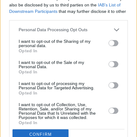
para acercarnos al mar, tres con playa
also be disclosed by us to third parties on the
IAB’s List of
y, la primera, para sentir en toda su
extensión la bravura de Poseidón bajo
Downstream Participants
that may further disclose it to other
nuestros pies, en Los Hervidores. Aquí,
third parties.
las olas se cuelan en las cuevas
volcánicas y estallan con fuerza contra
Personal Data Processing Opt Outs
sus paredes y dejan salir la espuma
por los agujeros abiertos al cielo. Los
I want to opt-out of the Sharing of my
visitantes disfrutan de los bufaderos
personal data.
mientras recorren los rincones del lugar
Opted In
ensalitrado.
I want to opt-out of the Sale of my
Personal Data.
Opted In
I want to opt-out of processing my
Personal Data for Targeted Advertising.
Opted In
Volvemos a la carretera y nos vamos
encontrando las dos primeras playas
I want to opt-out of Collection, Use,
Retention, Sale, and/or Sharing of my
antes de llegar al núcleo costero de El
Personal Data that Is Unrelated with the
Golfo. Primero vemos la Playa
Purposes for which it was collected.
Montaña Bermeja y después nos
Opted In
desviamos de la carretera para entrar
en un volcán semihundido para entrar
CONFIRM