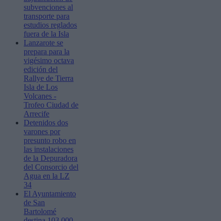
subvenciones al
transporte para
estudios reglados
fuera de la Isla
Lanzarote se
prepara para la
vigésimo octava
edición del
Rallye de Tierra
Isla de Los
Volcanes -
Trofeo Ciudad de
Arrecife
Detenidos dos
varones por
presunto robo en
las instalaciones
de la Depuradora
del Consorcio del
Agua en la LZ
34
El Ayuntamiento
de San
Bartolomé
destina 103.000