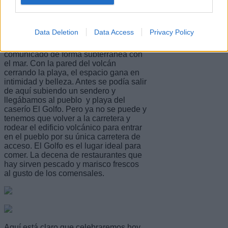
en la Playa de Los Clicos.
Data Deletion
Data Access
Privacy Policy
Y, junto a la playa, el volcán nos deja la
sorpresa de un lago verde, que está
comunicado de forma subterránea con
el mar. Con la pared del volcán
cerrando la playa, el espacio gana en
intimidad y belleza. Antes se podía salir
de aquí subiendo un sendero y
llegábamos al pueblo y playa del
caserío El Golfo. Pero ya no se puede y
tenemos que volver a la carretera y
rodear el edificio volcánico para entrar
en el pueblo por su única carretera de
acceso. El Golfo es el lugar ideal para
comer. La decena de restaurantes que
hay sirven pescado y marisco frescos
al gusto de los comensales.
Aquí está claro que celebraremos hoy