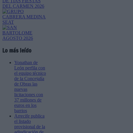
Lo más leído
Yonathan de
León perfila con
el equipo técnico
de la Concejalía
de Obras las
nuevas
licitaciones con
37 millones de
euros en los
barrios
Arrecife publica
el listado
provisional de la
adjudicación de