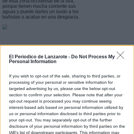
de esta zona occidental de la isla,
porque tienen mucha corriente sus
aguas y puede darles un susto a los
bañistas o acabar en una desgracia.
A partir de ahora, la caminata discurrirá
por la única carretera asfaltada de la
El Periodico de Lanzarote -
Do Not Process My
zona. El espacio que vamos a visitar es
Personal Information
un terreno nuevo, volcánico, que se le
ganó al mar en las erupciones del siglo
XVIII. De hecho, la zona en la que se
If you wish to opt-out of the sale, sharing to third parties, or
encuentran Las Salinas fue en el siglo
processing of your personal or sensitive information for
citado uno de los principales puertos
targeted advertising by us, please use the below opt-out
de la isla, pero sucumbió a la
section to confirm your selection. Please note that after your
tempestad lávica del momento.
opt-out request is processed you may continue seeing
Entonces, no se puede ir sino por lo ya
ocupado por el hombre y dejar el resto
interest-based ads based on personal information utilized by
para conservarlo dentro del Parque
us or personal information disclosed to third parties prior to
Nacional de Timanfaya.
your opt-out. You may separately opt-out of the further
disclosure of your personal information by third parties on the
Aun así, tendremos cuatro entradas
IAB’s list of downstream participants. This information may