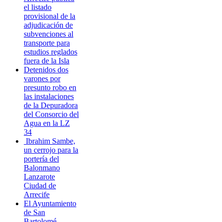
el listado
provisional de la
adjudicación de
subvenciones al
transporte para
estudios reglados
fuera de la Isla
Detenidos dos
varones por
presunto robo en
las instalaciones
de la Depuradora
del Consorcio del
Agua en la LZ
34
Ibrahim Sambe,
un cerrojo para la
portería del
Balonmano
Lanzarote
Ciudad de
Arrecife
El Ayuntamiento
de San
Bartolomé