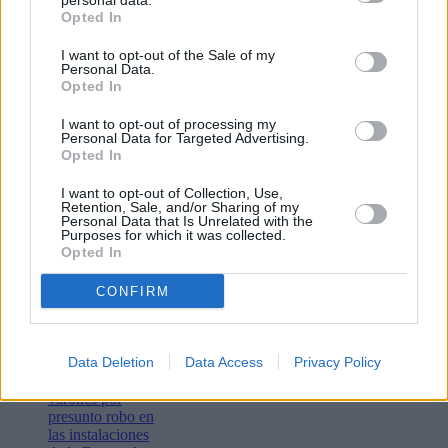
personal data.
Opted In
I want to opt-out of the Sale of my
Personal Data.
Opted In
I want to opt-out of processing my
Personal Data for Targeted Advertising.
Opted In
Lo más leído
I want to opt-out of Collection, Use,
Retention, Sale, and/or Sharing of my
Bustamante,
Personal Data that Is Unrelated with the
Purposes for which it was collected.
Muchachito
Opted In
Bombo Infierno
y el festival La
Tiñosa & Más
CONFIRM
llenarán de
música Puerto
del Carmen este
fin de semana
Data Deletion
Data Access
Privacy Policy
Detenidos dos
varones por
presunto robo en
las instalaciones