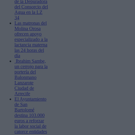
de la Depuradora
del Consorcio del
Agua en la LZ
34
Las matronas del
Molina Orosa
ofrecen apoyo
especializado a la
lactancia materna
las 24 horas del
día
Ibrahim Sambe,
un cerrojo para la
portería del
Balonmano
Lanzarote
Ciudad de
Arrecife
El Ayuntamiento
de San
Bartolomé
destina 103.000
euros a reforzar
la labor social de
catorce entidades