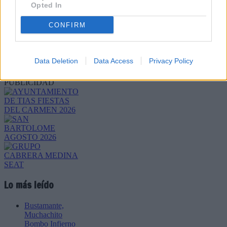
Opted In
CONFIRM
Refescar
Data Deletion
Data Access
Privacy Policy
Enviar
JComments
PUBLICIDAD
Lo más leído
Bustamante,
Muchachito
Bombo Infierno