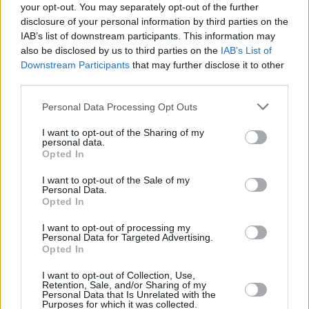
your opt-out. You may separately opt-out of the further
más de 300.000 euros al año
disclosure of your personal information by third parties on the
mantenga a Tinajo en esta situación de
abandono”, recalca.
IAB’s list of downstream participants. This information may
also be disclosed by us to third parties on the
IAB’s List of
“El futuro de Tinajo merece una gestión
Downstream Participants
that may further disclose it to other
comprometida, transparente y eficiente.
third parties.
Es hora de que el gobierno municipal
dé un giro y priorice el desarrollo y
Personal Data Processing Opt Outs
bienestar de nuestro municipio”,
concluye Antonio Morales.
I want to opt-out of the Sharing of my
personal data.
Escribir un comentario
Opted In
Nombre
I want to opt-out of the Sale of my
(requerido)
Personal Data.
Opted In
I want to opt-out of processing my
Personal Data for Targeted Advertising.
Opted In
I want to opt-out of Collection, Use,
Retention, Sale, and/or Sharing of my
Personal Data that Is Unrelated with the
Purposes for which it was collected.