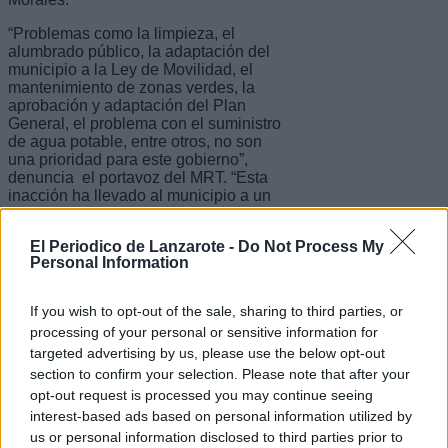
“Problemas como la limpieza, el
alumbrado público, la adaptación del
municipio a la Ley de Movilidad, el
mantenimiento de zonas verdes, la
aprobación y adaptación del Plan
General, el problema con el suministro
de agua potable, entre otros, no son
una prioridad para este gobierno”,
denuncia el portavoz del MRT. “Esta
inacción ha llevado al municipio a un
estado de deterioro evidente”.
El Periodico de Lanzarote -
Do Not Process My
“Desde el Movimiento Renovador de
Personal Information
Tinajo exigimos al señor Machín y a su
equipo que pidan disculpas públicas a
los vecinos por haberles mentido con
If you wish to opt-out of the sale, sharing to third parties, or
promesas de inversiones que nunca
processing of your personal or sensitive information for
tuvieron intención de ejecutar.
targeted advertising by us, please use the below opt-out
Asimismo, les instamos a asumir su
responsabilidad, tomarse en serio la
section to confirm your selection. Please note that after your
gestión de los recursos públicos y
opt-out request is processed you may continue seeing
gobernar para el beneficio de toda la
interest-based ads based on personal information utilized by
ciudadanía. No se puede justificar que
us or personal information disclosed to third parties prior to
un gobierno que cuesta a los vecinos