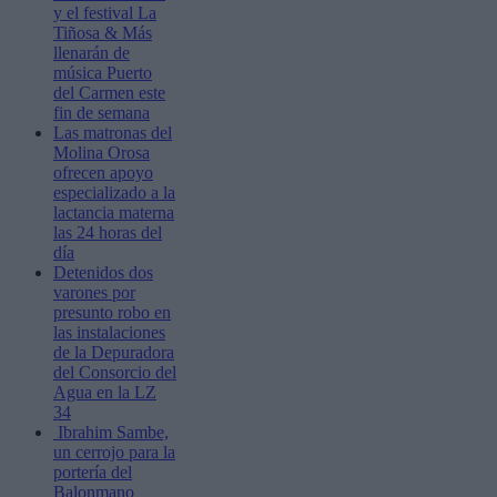
y el festival La
Tiñosa & Más
llenarán de
música Puerto
del Carmen este
fin de semana
Las matronas del
Molina Orosa
ofrecen apoyo
especializado a la
lactancia materna
las 24 horas del
día
Detenidos dos
varones por
presunto robo en
las instalaciones
de la Depuradora
del Consorcio del
Agua en la LZ
34
Ibrahim Sambe,
un cerrojo para la
portería del
Balonmano