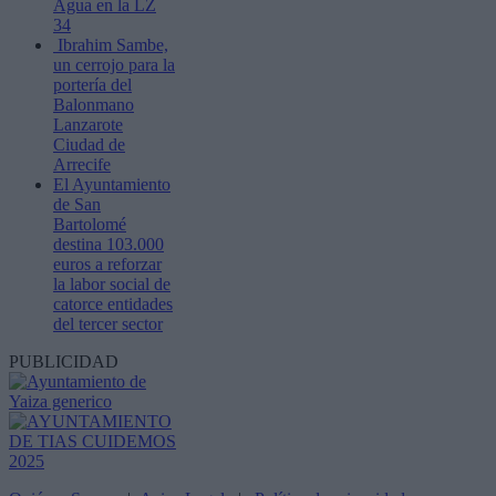
Agua en la LZ
34
Ibrahim Sambe,
un cerrojo para la
portería del
Balonmano
Lanzarote
Ciudad de
Arrecife
El Ayuntamiento
de San
Bartolomé
destina 103.000
euros a reforzar
la labor social de
catorce entidades
del tercer sector
PUBLICIDAD