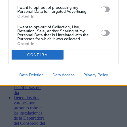
Lo más leído
I want to opt-out of processing my
Personal Data for Targeted Advertising.
Bustamante,
Opted In
Muchachito
Bombo Infierno
I want to opt-out of Collection, Use,
Retention, Sale, and/or Sharing of my
y el festival La
Personal Data that Is Unrelated with the
Tiñosa & Más
Purposes for which it was collected.
llenarán de
Opted In
música Puerto
del Carmen este
CONFIRM
fin de semana
Las matronas del
Molina Orosa
ofrecen apoyo
Data Deletion
Data Access
Privacy Policy
especializado a la
lactancia materna
las 24 horas del
día
Detenidos dos
varones por
presunto robo en
las instalaciones
de la Depuradora
del Consorcio del