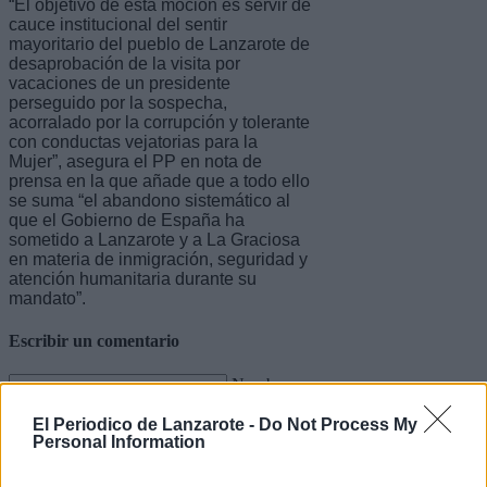
“El objetivo de esta moción es servir de
cauce institucional del sentir
mayoritario del pueblo de Lanzarote de
desaprobación de la visita por
vacaciones de un presidente
perseguido por la sospecha,
acorralado por la corrupción y tolerante
con conductas vejatorias para la
Mujer”, asegura el PP en nota de
prensa en la que añade que a todo ello
se suma “el abandono sistemático al
que el Gobierno de España ha
sometido a Lanzarote y a La Graciosa
en materia de inmigración, seguridad y
atención humanitaria durante su
mandato”.
Escribir un comentario
Nombre
(requerido)
El Periodico de Lanzarote -
Do Not Process My
Personal Information