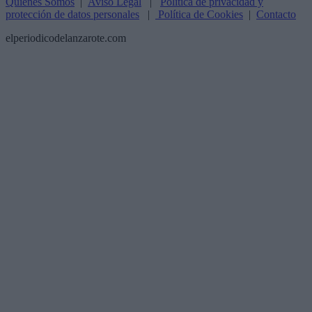
Quiénes Somos
|
Aviso Legal
|
Política de privacidad y
protección de datos personales
|
Política de Cookies
|
Contacto
elperiodicodelanzarote.com