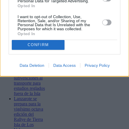
Personal Data for Targeted Advertising.
Opted In
I want to opt-out of Collection, Use,
Retention, Sale, and/or Sharing of my
Personal Data that Is Unrelated with the
Purposes for which it was collected.
Opted In
Lo más leído
CONFIRM
Arrecife publica
el listado
Data Deletion
Data Access
Privacy Policy
provisional de la
adjudicación de
subvenciones al
transporte para
estudios reglados
fuera de la Isla
Lanzarote se
prepara para la
vigésimo octava
edición del
Rallye de Tierra
Isla de Los