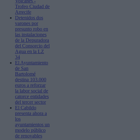
Volcanes -
Trofeo Ciudad de
Arrecife
Detenidos dos
varones por
presunto robo en
las instalaciones
de la Depuradora
del Consorcio del
Agua en la LZ
34
El Ayuntamiento
de San
Bartolomé
destina 103.000
euros a reforzar
la labor social de
catorce entidades
del tercer sector
El Cabildo
presenta ahora a
los
ayuntamientos un
modelo público
de renovables