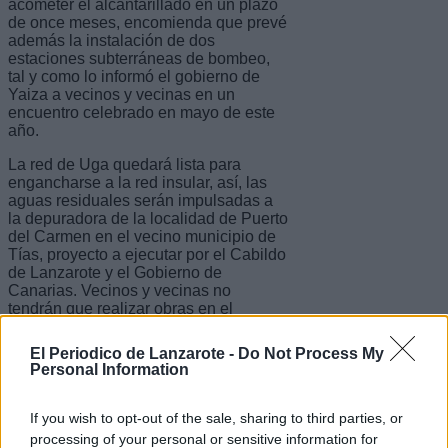
acometer el alcantarillado en un plazo
de once meses, encomienda que prevé
además la instalación de dos
estaciones subterráneas de bombeo,
tal y como lo informó el gobierno de
Yaiza a vecinos y vecinas en un
encuentro celebrado en mayo de este
año.
La red de Uga quedará lista para
engancharse a la red insular, así, las
aguas residuales serán impulsadas a
la depuradora de la localidad de Puerto
del Carmen en el vecino municipio de
Tías, proyecto a ejecutar por el Cabildo
de Lanzarote y el Gobierno de
Canarias. Vecinos y vecinas no
tendrán que realizar obras en el
exterior de sus viviendas o comercios y
sí trabajos para redireccionar las aguas
El Periodico de Lanzarote -
Do Not Process My
residuales hasta un punto cercano a la
Personal Information
fachada del inmueble donde se
realizará el enganche a la red de
alcantarillado local.
If you wish to opt-out of the sale, sharing to third parties, or
processing of your personal or sensitive information for