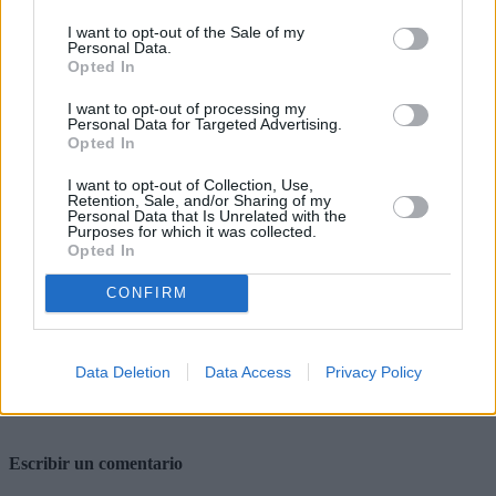
La concesión de esta subvención
I want to opt-out of the Sale of my
directa reconoce "el carácter
Personal Data.
estratégico y singular del proyecto, así
Opted In
como el papel del Consejo Insular de
Aguas como administración
I want to opt-out of processing my
Personal Data for Targeted Advertising.
competente para planificar y ejecutar
Opted In
infraestructuras hidráulicas de ámbito
supramunicipal", en coordinación con
el Ayuntamiento de Arrecife y el
I want to opt-out of Collection, Use,
Retention, Sale, and/or Sharing of my
resto de las administraciones públicas.
Personal Data that Is Unrelated with the
Purposes for which it was collected.
Con esta actuación, el Consejo Insular
Opted In
de Aguas da un paso decisivo
para corregir una problemática
CONFIRM
histórica en Argana, reforzando la
prevención en los barrios más
afectados por las inundaciones y
anticipándose a los efectos de futuros
Data Deletion
Data Access
Privacy Policy
episodios meteorológicos adversos.
Escribir un comentario