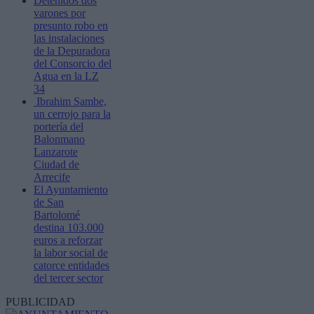
Detenidos dos
varones por
presunto robo en
las instalaciones
de la Depuradora
del Consorcio del
Agua en la LZ
34
Ibrahim Sambe,
un cerrojo para la
portería del
Balonmano
Lanzarote
Ciudad de
Arrecife
El Ayuntamiento
de San
Bartolomé
destina 103.000
euros a reforzar
la labor social de
catorce entidades
del tercer sector
PUBLICIDAD