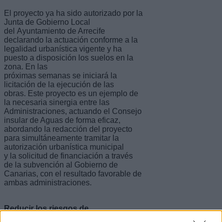
El proyecto ya ha sido autorizado por la
Junta de Gobierno Local
del Ayuntamiento de Arrecife
declarando la actuación conforme a la
legalidad urbanística vigente y ha
puesto a disposición los suelos en la
zona. En las
próximas semanas se iniciará la
licitación de la ejecución de las
obras. Este proyecto es un ejemplo de
la necesaria sinergia entre las
Administraciones, actuando el Consejo
insular de Aguas de forma eficaz,
abordando la redacción del proyecto
para simultáneamente tramitar la
autorización urbanística municipal
y la solicitud de financiación a través
de la subvención al Gobierno de
Canarias, con el resultado favorable de
ambas administraciones.
Reducir los riesgos de
inundaciones