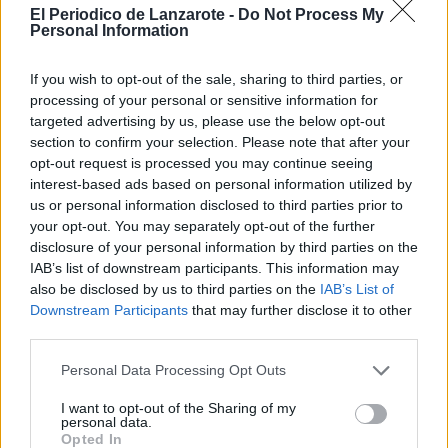
El Periodico de Lanzarote -
Do Not Process My
Las actuaciones, una vez se inicie el
Personal Information
proceso de contratación de las obras,
se desarrollarán en un amplio ámbito
del barrio y afectarán, entre otras, a
If you wish to opt-out of the sale, sharing to third parties, or
las siguientes vías públicas: calle
processing of your personal or sensitive information for
Tanganillo, calle Trillo–Camino a Los
targeted advertising by us, please use the below opt-out
Invernaderos, avenida Los Geranios,
section to confirm your selection. Please note that after your
calle Iguazú, calle Tenderete, calle
opt-out request is processed you may continue seeing
Hermanos Álvarez Quintero, calle
interest-based ads based on personal information utilized by
Antonio Machado, calle Taro, calle
Saltona, calle Rancho de Pascua, calle
us or personal information disclosed to third parties prior to
Alejo Carpentier, calle Jorge Luis
your opt-out. You may separately opt-out of the further
Borges y calle Buero Vallejo.
disclosure of your personal information by third parties on the
IAB’s list of downstream participants. This information may
Los trabajos previstos incluyen la
also be disclosed by us to third parties on the
IAB’s List of
instalación, reparación y mejora de
Downstream Participants
that may further disclose it to other
imbornales, la ejecución de cunetas y
bordillos de reconducción y otras
third parties.
actuaciones puntuales destinadas a
canalizar correctamente las
Personal Data Processing Opt Outs
escorrentías, reducir el riesgo
de inundaciones y mejorar la seguridad
I want to opt-out of the Sharing of my
de viviendas, peatones y tráfico rodado
personal data.
en episodios de lluvias intensas.
Opted In