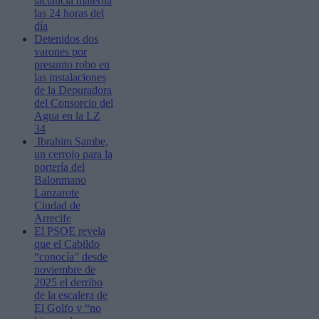
lactancia materna
las 24 horas del
día
Detenidos dos
varones por
presunto robo en
las instalaciones
de la Depuradora
del Consorcio del
Agua en la LZ
34
Ibrahim Sambe,
un cerrojo para la
portería del
Balonmano
Lanzarote
Ciudad de
Arrecife
El PSOE revela
que el Cabildo
“conocía” desde
noviembre de
2025 el derribo
de la escalera de
El Golfo y “no