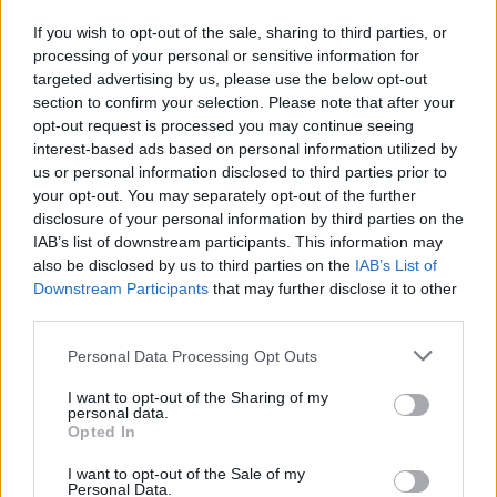
bienestar de los residentes".
If you wish to opt-out of the sale, sharing to third parties, or
La actuación cuenta con financiación
processing of your personal or sensitive information for
de la Consejería de Turismo del
targeted advertising by us, please use the below opt-out
Gobierno de Canarias, lo que ha
permitido planificar una intervención
section to confirm your selection. Please note that after your
integral y de calidad que responde a
opt-out request is processed you may continue seeing
las necesidades de vecinos y
interest-based ads based on personal information utilized by
visitantes.
us or personal information disclosed to third parties prior to
your opt-out. You may separately opt-out of the further
Desde el Ayuntamiento de Teguise se
disclosure of your personal information by third parties on the
destaca que esta intervención forma
parte del compromiso del grupo de
IAB’s list of downstream participants. This information may
gobierno con la mejora continua de los
also be disclosed by us to third parties on the
IAB’s List of
espacios públicos, apostando por
Downstream Participants
that may further disclose it to other
infraestructuras de calidad que
third parties.
respondan a las necesidades reales de
la ciudadanía y contribuyan a una
Personal Data Processing Opt Outs
mejor imagen del municipio.
I want to opt-out of the Sharing of my
Escribir un comentario
personal data.
Opted In
Nombre
(requerido)
I want to opt-out of the Sale of my
Personal Data.