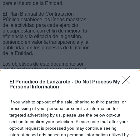
para el futuro de la Entidad.
El Plan Bianual de Contratación
Pública establece las líneas maestras
de la actividad para cada ejercicio
presupuestario con el fin de mejorar la
eficiencia y la eficacia de la gestión,
poniendo en valor la transparencia y la
publicidad en los procesos de licitación
de la Entidad.
Los objetivos de este documento son
los de racionalizar el gasto, reforzar la
sostenibilidad social y ambiental e
impulsar la licitación electrónica y la
El Periodico de Lanzarote -
Do Not Process My
simplificación administrativa.
Personal Information
El carácter bianual del Plan persigue la
If you wish to opt-out of the sale, sharing to third parties, or
optimización de los recursos humanos,
el aprovechamiento de las economías
processing of your personal or sensitive information for
de escala, la seguridad en la
targeted advertising by us, please use the below opt-out
prestación de los servicios y el fomento
section to confirm your selection. Please note that after your
de la participación empresarial.
opt-out request is processed you may continue seeing
interest-based ads based on personal information utilized by
Por su parte, el Plan de medidas