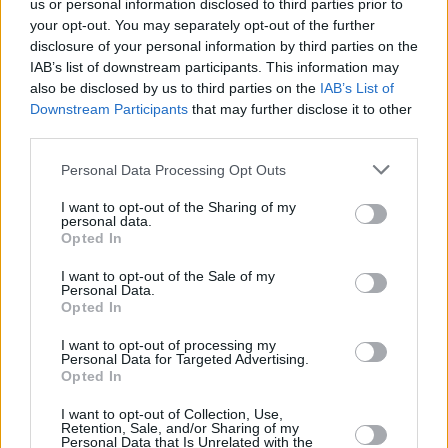
antifraude tiene por objeto la puesta en
us or personal information disclosed to third parties prior to
marcha de los procedimientos que
your opt-out. You may separately opt-out of the further
faciliten el acceso de la Entidad a las
disclosure of your personal information by third parties on the
líneas de subvención y fondos que se
IAB’s list of downstream participants. This information may
impulsan desde distintas
also be disclosed by us to third parties on the
IAB’s List of
administraciones públicas.
Downstream Participants
that may further disclose it to other
Asimismo, establece una serie de
third parties.
instrucciones y procedimientos
orientados a reforzar la lucha contra el
Personal Data Processing Opt Outs
fraude desde la Administración.
I want to opt-out of the Sharing of my
Escribir un comentario
personal data.
Opted In
Nombre
I want to opt-out of the Sale of my
(requerido)
Personal Data.
Opted In
I want to opt-out of processing my
Personal Data for Targeted Advertising.
Opted In
I want to opt-out of Collection, Use,
Retention, Sale, and/or Sharing of my
Personal Data that Is Unrelated with the