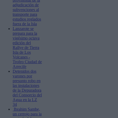
provisional de la
adjudicación de
subvenciones al
transporte para
estudios reglados
fuera de la Isla
Lanzarote se
prepara para la
vigésimo octava
edición del
Rallye de Tierra
Isla de Los
Volcanes -
Trofeo Ciudad de
Arrecife
Detenidos dos
varones por
presunto robo en
las instalaciones
de la Depuradora
del Consorcio del
Agua en la LZ
34
Ibrahim Sambe,
un cerrojo para la