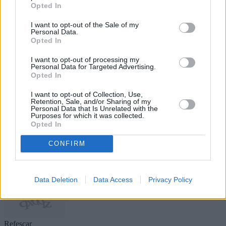
reclaman actuaciones urgentes,
Opted In
planificación real y una ejecución
inmediata de las mejoras necesarias
I want to opt-out of the Sale of my
Personal Data.
en los centros educativos de Lanzarote
Opted In
para garantizar el bienestar del
alumnado y del profesorado.
I want to opt-out of processing my
Personal Data for Targeted Advertising.
Escribir un comentario
Opted In
Nombre
I want to opt-out of Collection, Use,
(requerido)
Retention, Sale, and/or Sharing of my
Personal Data that Is Unrelated with the
Purposes for which it was collected.
Opted In
CONFIRM
Data Deletion
Data Access
Privacy Policy
Refescar