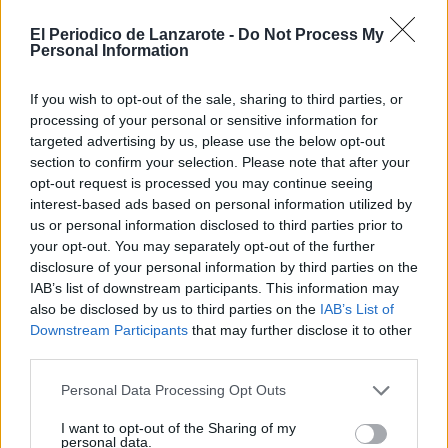
La organización canarista considera
que no se puede normalizar que
El Periodico de Lanzarote -
Do Not Process My
alumnado y profesorado tengan que
Personal Information
soportar temperaturas extremas sin que
existan medidas eficaces, sistemas de
If you wish to opt-out of the sale, sharing to third parties, or
climatización adecuados o espacios
processing of your personal or sensitive information for
acondicionados que garanticen unas
condiciones dignas y seguras.
targeted advertising by us, please use the below opt-out
section to confirm your selection. Please note that after your
Asimismo, NC-BC exige al
opt-out request is processed you may continue seeing
Ayuntamiento de Tías que defienda los
interest-based ads based on personal information utilized by
intereses de los centros educativos del
us or personal information disclosed to third parties prior to
municipio y que, a su vez, exija al
Gobierno de Canarias las inversiones y
your opt-out. You may separately opt-out of the further
actuaciones necesarias para acabar
disclosure of your personal information by third parties on the
con esta situación que se repite año
IAB’s list of downstream participants. This information may
tras año.
also be disclosed by us to third parties on the
IAB’s List of
Downstream Participants
that may further disclose it to other
"No puede ocurrir que cada vez que
third parties.
llega una ola de calor todos hablen del
problema y, una vez pasa, vuelve el
silencio y el olvido absoluto hasta el
Personal Data Processing Opt Outs
próximo año", concluyen.
I want to opt-out of the Sharing of my
Por último, desde NC-BC en Tías
personal data.