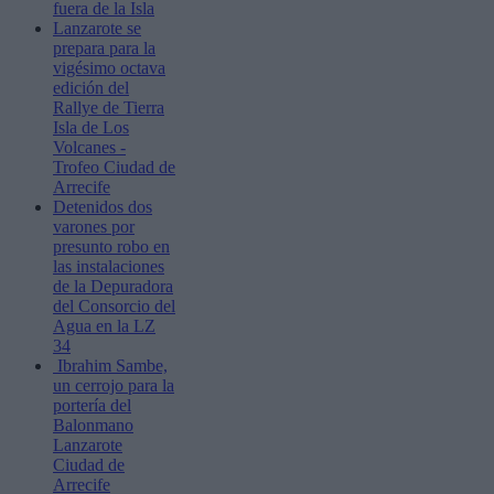
fuera de la Isla
Lanzarote se
prepara para la
vigésimo octava
edición del
Rallye de Tierra
Isla de Los
Volcanes -
Trofeo Ciudad de
Arrecife
Detenidos dos
varones por
presunto robo en
las instalaciones
de la Depuradora
del Consorcio del
Agua en la LZ
34
Ibrahim Sambe,
un cerrojo para la
portería del
Balonmano
Lanzarote
Ciudad de
Arrecife