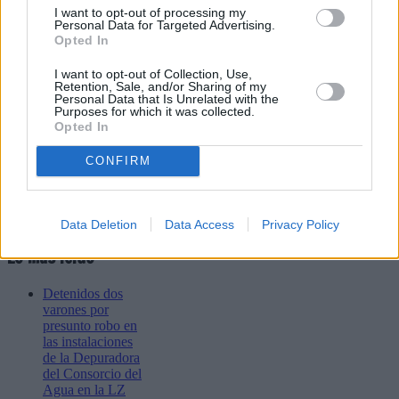
I want to opt-out of processing my
Personal Data for Targeted Advertising.
Opted In
Enviar
JComments
I want to opt-out of Collection, Use,
PUBLICIDAD
Retention, Sale, and/or Sharing of my
Personal Data that Is Unrelated with the
Purposes for which it was collected.
Opted In
CONFIRM
Data Deletion
Data Access
Privacy Policy
Lo más leído
Detenidos dos
varones por
presunto robo en
las instalaciones
de la Depuradora
del Consorcio del
Agua en la LZ