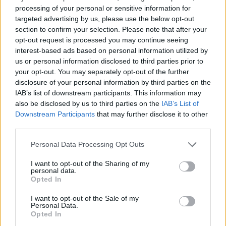
Boletín Oficial de la Provincia de Las
processing of your personal or sensitive information for
Palmas. Además, en la sede
targeted advertising by us, please use the below opt-out
electrónica del Cabildo de Lanzarote
section to confirm your selection. Please note that after your
se subirá toda la información y
opt-out request is processed you may continue seeing
documentación necesaria para los
interesados.
interest-based ads based on personal information utilized by
us or personal information disclosed to third parties prior to
Escribir un comentario
your opt-out. You may separately opt-out of the further
disclosure of your personal information by third parties on the
Nombre
IAB’s list of downstream participants. This information may
(requerido)
also be disclosed by us to third parties on the
IAB’s List of
Downstream Participants
that may further disclose it to other
third parties.
Personal Data Processing Opt Outs
I want to opt-out of the Sharing of my
personal data.
Opted In
I want to opt-out of the Sale of my
Personal Data.
Opted In
Refescar