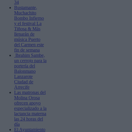
34
Bustamante,
Muchachito
Bombo Infierno
y el festival La
Tiñosa & Más
llenarán de
música Puerto
del Carmen este
fin de semana
Ibrahim Sambe,
un cerrojo para la
portería del
Balonmano
Lanzarote
Ciudad de
Arrecife
Las matronas del
Molina Orosa
ofrecen apoyo
especializado a la
lactancia materna
las 24 horas del
día
El Ayuntamiento