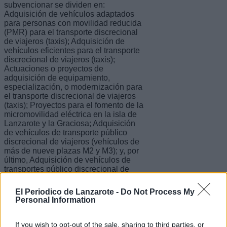
subvencionar se dividen en:
Adquisición de vehículos adaptados
para personas con movilidad reducida
(PMR) para el transporte discrecional
de viajeros (taxis); Adquisición de
vehículos eficientes para el transporte
discrecional de viajeros (taxis);
Actuaciones o proyectos de
adquisición de equipamiento,
especialización, o modernización para
el transporte discrecional de viajeros
(taxis); Proyectos para el fomento de la
micromovilidad eléctrica en la isla de
Lanzarote y la Graciosa; Adquisición
de vehículos de transporte público
discrecional de viajeros (vehículos de
más de nueve plazas M2 y M3); y, por
último, Adquisición de vehículos de
transportes público discrecional de
mercancías (vehículos N2 y N3).
El Periodico de Lanzarote -
Do Not Process My
El plazo para la presentación de
Personal Information
solicitudes será de treinta días
naturales a partir del día siguiente de la
publicación de la convocatoria en el
If you wish to opt-out of the sale, sharing to third parties, or