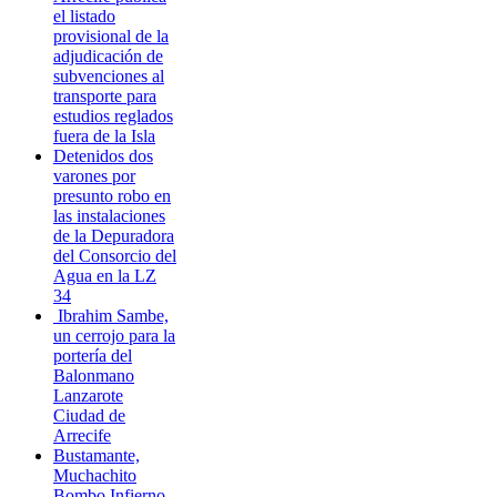
el listado
provisional de la
adjudicación de
subvenciones al
transporte para
estudios reglados
fuera de la Isla
Detenidos dos
varones por
presunto robo en
las instalaciones
de la Depuradora
del Consorcio del
Agua en la LZ
34
Ibrahim Sambe,
un cerrojo para la
portería del
Balonmano
Lanzarote
Ciudad de
Arrecife
Bustamante,
Muchachito
Bombo Infierno