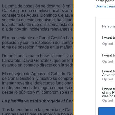
participants
La toma de posesión se desarrolló en las instalaciones de la 
Downstream 
Caletas, por una comitiva encabezada por el presidente del C
consejero de Aguas, Domingo Cejas, el gerente del Consorcio
secretaria de este organismo, habilitada nacional como fedata
levantar acta de que el sistema está operativo y de que el cicl
Persona
día de hoy sin incidencias relevantes en el servicio.
I want t
El representante de Canal Gestión Lanzarote mostró su disco
posesión y con la resolución del contrato y dejó constancia de
Opted 
toma de posesión firmada en la mañana de ayer, martes.
I want t
Durante unas cuatro horas la comitiva estuvo reunida con el 
Lanzarote, David González, que en todo momento mantuvo una 
Opted 
estando en contacto directo con la sede de Canal Isabel II.
I want 
El consejero de Aguas del Cabildo, Domingo Cejas, agradeció 
Advertis
de Canal Gestión" y mostró su compromiso "de trabajar y pone
Opted 
intentar revertir el defectuoso funcionamiento del ciclo integ
no dependemos de ninguna empresa de Madrid, ahora somos 
I want t
desde lo público y mi compromiso es mejorar el servicio que 
of my P
was col
Opted 
La plantilla ya está subrogada al Consorcio del Agua
Tras la reunión con la gerencia de Canal Gestión se produjo
Empresa en la que se abordó la hoja de ruta futura. Una hoja 