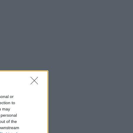
sonal or
ection to
ou may
 personal
out of the
 downstream